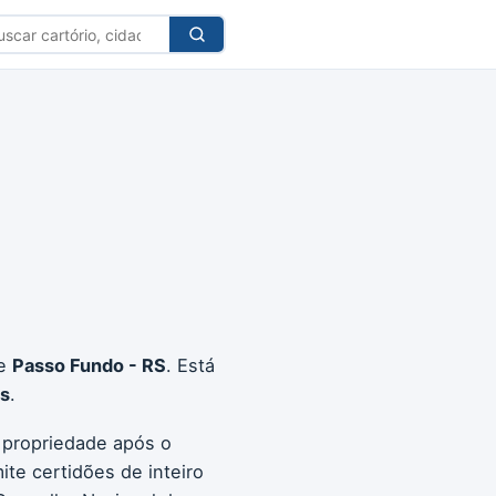
car
tório
de
Passo Fundo - RS
. Está
is
.
a propriedade após o
ite certidões de inteiro