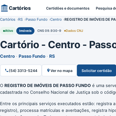
Cartórios
Certidões e documentos
Pesquisa d
Cartórios
RS
Passo Fundo
Centro
REGISTRO DE IMÓVEIS DE P
Ativo
Imóveis
CNS 09.930-9
Dados CNJ
Cartório - Centro - Pass
Centro
·
Passo Fundo
·
RS
(54) 3313-5244
Ver no mapa
Solicitar certidão
O
REGISTRO DE IMÓVEIS DE PASSO FUNDO
é uma serven
cadastrada no Conselho Nacional de Justiça sob o códi
Entre os principais serviços executados estão: registra a
registro), processa matrículas e averbações, registra hip