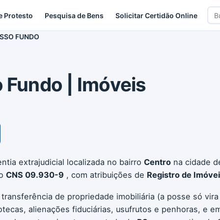
Bus
e Protesto
Pesquisa de Bens
Solicitar Certidão Online
car
ASSO FUNDO
o Fundo | Imóveis
tia extrajudicial localizada no bairro
Centro
na cidade 
go
CNS 09.930-9
, com atribuições de
Registro de Imóve
 transferência de propriedade imobiliária (a posse só vir
otecas, alienações fiduciárias, usufrutos e penhoras, e em