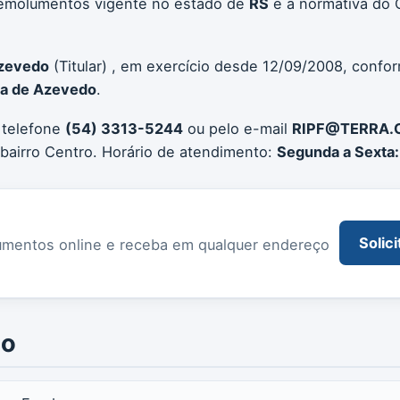
e emolumentos vigente no estado de
RS
e a normativa do 
Azevedo
(Titular) , em exercício desde 12/09/2008, confor
ma de Azevedo
.
 telefone
(54) 3313-5244
ou pelo e-mail
RIPF@TERRA.
bairro Centro. Horário de atendimento:
Segunda a Sexta:
Solici
documentos online e receba em qualquer endereço
io