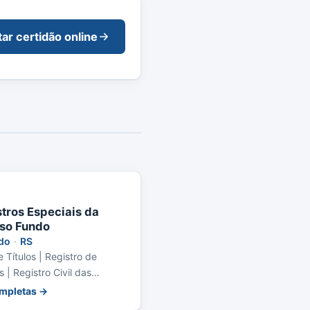
tar certidão online
tros Especiais da
so Fundo
do
·
RS
 Títulos | Registro de
 | Registro Civil das
ompletas →