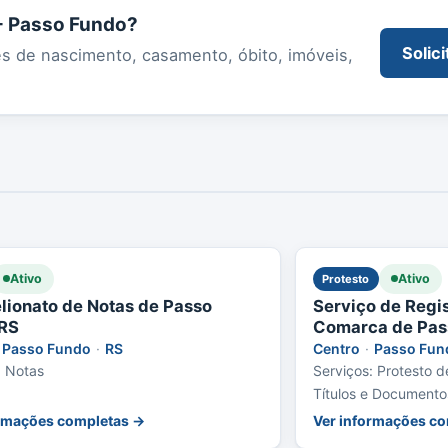
 - Passo Fundo?
Solici
es de nascimento, casamento, óbito, imóveis,
Ativo
Ativo
Protesto
elionato de Notas de Passo
Serviço de Regis
RS
Comarca de Pas
Passo Fundo
·
RS
Centro
·
Passo Fun
: Notas
Serviços: Protesto de
Títulos e Documentos
Pessoas Jurídicas
ormações completas →
Ver informações c