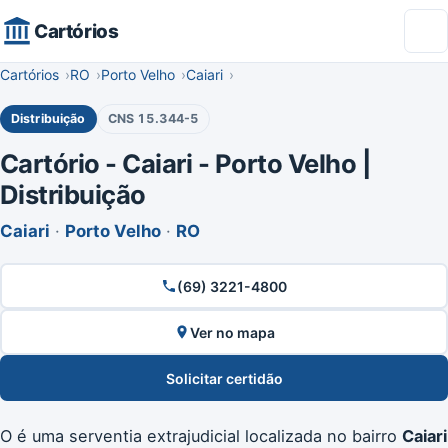
Cartórios
Cartórios
RO
Porto Velho
Caiari
Distribuição
CNS 15.344-5
Cartório - Caiari - Porto Velho |
Distribuição
Caiari
·
Porto Velho
·
RO
(69) 3221-4800
Ver no mapa
Solicitar certidão
O
é uma serventia extrajudicial localizada no bairro
Caiari