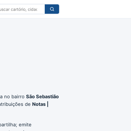
car
tório
da no bairro
São Sebastião
atribuições de
Notas |
artilha; emite