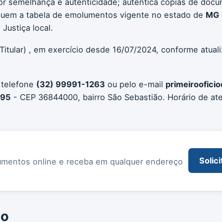
or semelhança e autenticidade; autentica cópias de docu
seguem a tabela de emolumentos vigente no estado de
MG
Justiça local.
Titular) , em exercício desde 16/07/2024, conforme atual
 telefone
(32) 99991-1263
ou pelo e-mail
primeiroofic
395
- CEP 36844000, bairro São Sebastião. Horário de a
Solici
documentos online e receba em qualquer endereço
io