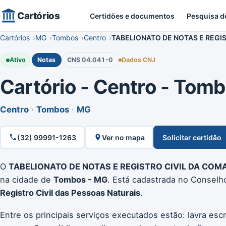
Cartórios
Certidões e documentos
Pesquisa d
Cartórios
MG
Tombos
Centro
TABELIONATO DE NOTAS E REGI
Ativo
Notas
CNS 04.041-0
Dados CNJ
Cartório - Centro - Tomb
Centro
·
Tombos
·
MG
(32) 99991-1263
Ver no mapa
Solicitar certidão
O
TABELIONATO DE NOTAS E REGISTRO CIVIL DA CO
na cidade de
Tombos - MG
. Está cadastrada no Conselh
Registro Civil das Pessoas Naturais
.
Entre os principais serviços executados estão: lavra escr