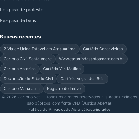
Pesquisa de protesto
Pesquisa de bens
Buscas recentes
2 Via de Uniao Estavel em Argauari mg
Cartório Canasvieiras
Cartório Civil Santo Andre
Www.cartoriodesantoamaro.com.br
Cartório Antonina
Cartório Vila Matilde
Declaração de Estado Civil
Cartório Angra dos Reis
Cartório Maria Julia
Registro de Imóvel
© 2026 Cartorio.Net — Todos os direitos reservados. Os dados exibidos
são públicos, com fonte CNJ (Justiça Aberta).
Política de Privacidade
·
Abre sábado
·
Estados