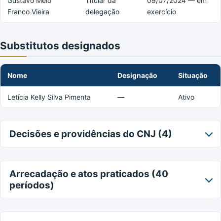
Gustavo Melo
Titular da
09/07/2024 — em
Franco Vieira
delegação
exercício
Substitutos designados
Nome
Designação
Situação
Letícia Kelly Silva Pimenta
—
Ativo
Decisões e providências do CNJ (4)
Arrecadação e atos praticados (40
períodos)