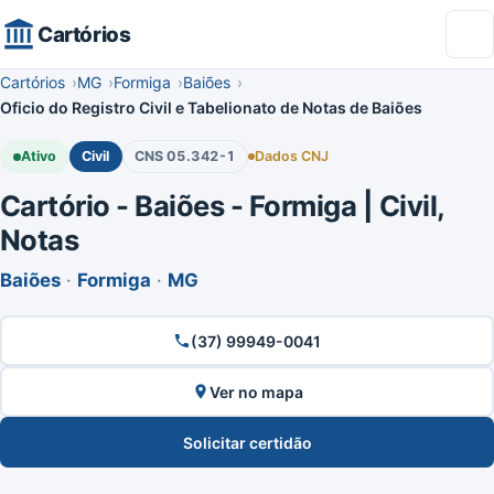
Cartórios
Cartórios
MG
Formiga
Baiões
Oficio do Registro Civil e Tabelionato de Notas de Baiões
Ativo
Civil
CNS 05.342-1
Dados CNJ
Cartório - Baiões - Formiga | Civil,
Notas
Baiões
·
Formiga
·
MG
(37) 99949-0041
Ver no mapa
Solicitar certidão