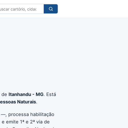
car
tório
e de
Itanhandu - MG
. Está
Pessoas Naturais
.
 —, processa habilitação
e emite 1ª e 2ª via de