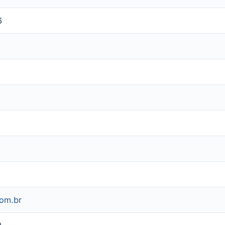
6
com.br