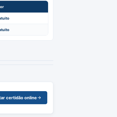
lor
atuito
atuito
tar certidão online