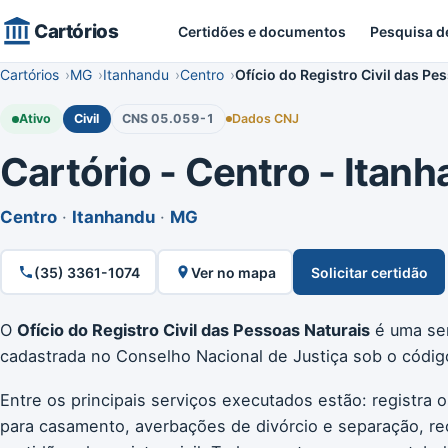
Cartórios
Certidões e documentos
Pesquisa d
Cartórios
MG
Itanhandu
Centro
Ofício do Registro Civil das Pe
Ativo
Civil
CNS 05.059-1
Dados CNJ
Cartório - Centro - Itanha
Centro
·
Itanhandu
·
MG
(35) 3361-1074
Ver no mapa
Solicitar certidão
O
Ofício do Registro Civil das Pessoas Naturais
é uma serv
cadastrada no Conselho Nacional de Justiça sob o códi
Entre os principais serviços executados estão: registra 
para casamento, averbações de divórcio e separação, re