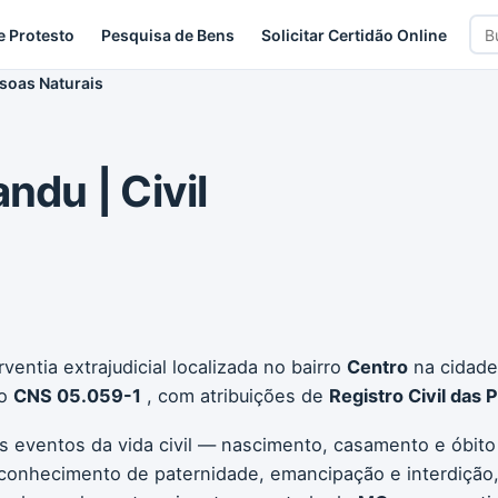
Bus
e Protesto
Pesquisa de Bens
Solicitar Certidão Online
car
ssoas Naturais
ndu | Civil
entia extrajudicial localizada no bairro
Centro
na cidad
go
CNS 05.059-1
, com atribuições de
Registro Civil das 
os eventos da vida civil — nascimento, casamento e óbito
conhecimento de paternidade, emancipação e interdição, 