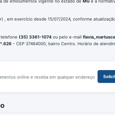
bela de emolumentos vigente no estado de
MG
e a normati
ar) , em exercício desde 15/07/2024, conforme atualizaçã
 telefone
(35) 3361-1074
ou pelo e-mail
flavia_martusc
Nº.626
- CEP 37464000, bairro Centro. Horário de atendi
Solici
documentos online e receba em qualquer endereço
io