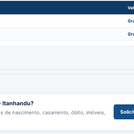
Va
Gr
Gr
 - Itanhandu?
Solici
es de nascimento, casamento, óbito, imóveis,