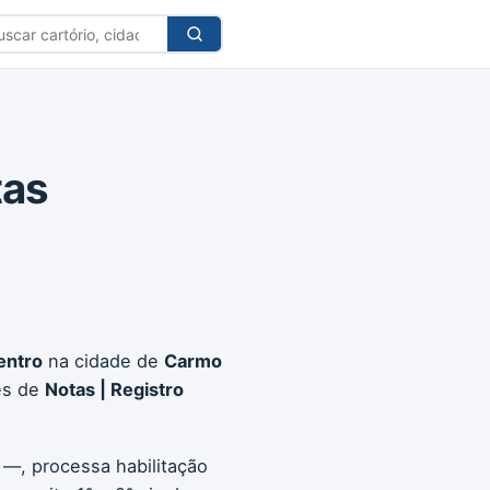
car
tório
tas
entro
na cidade de
Carmo
es de
Notas | Registro
 —, processa habilitação