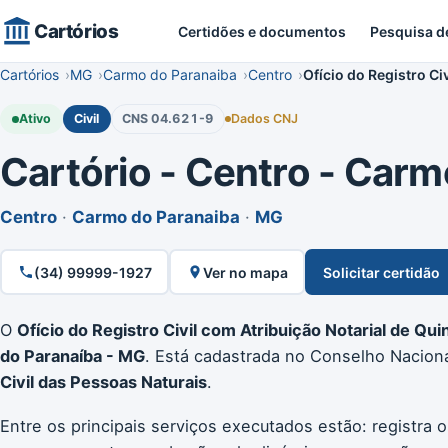
Cartórios
Certidões e documentos
Pesquisa d
Cartórios
MG
Carmo do Paranaiba
Centro
Ofício do Registro Ci
Ativo
Civil
CNS 04.621-9
Dados CNJ
Cartório - Centro - Carmo
Centro
·
Carmo do Paranaiba
·
MG
(34) 99999-1927
Ver no mapa
Solicitar certidão
O
Ofício do Registro Civil com Atribuição Notarial de Qui
do Paranaíba - MG
. Está cadastrada no Conselho Nacion
Civil das Pessoas Naturais
.
Entre os principais serviços executados estão: registra 