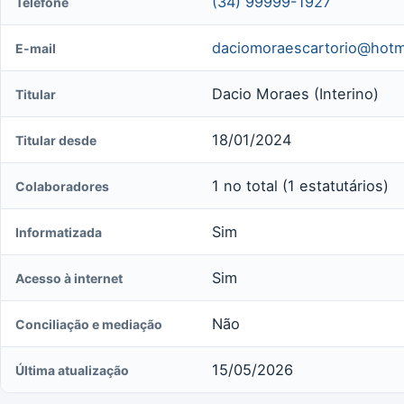
(34) 99999-1927
Telefone
daciomoraescartorio@hotm
E-mail
Dacio Moraes (Interino)
Titular
18/01/2024
Titular desde
1 no total (1 estatutários)
Colaboradores
Sim
Informatizada
Sim
Acesso à internet
Não
Conciliação e mediação
15/05/2026
Última atualização