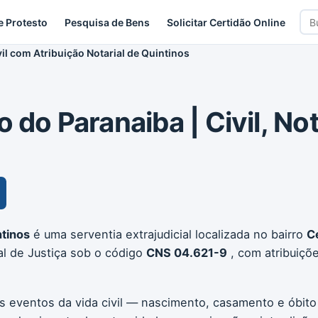
Bus
e Protesto
Pesquisa de Bens
Solicitar Certidão Online
car
vil com Atribuição Notarial de Quintinos
 do Paranaiba | Civil, No
ntinos
é uma serventia extrajudicial localizada no bairro
C
al de Justiça sob o código
CNS 04.621-9
, com atribuiçõ
os eventos da vida civil — nascimento, casamento e óbito