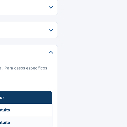
l. Para casos específicos
lor
atuito
atuito