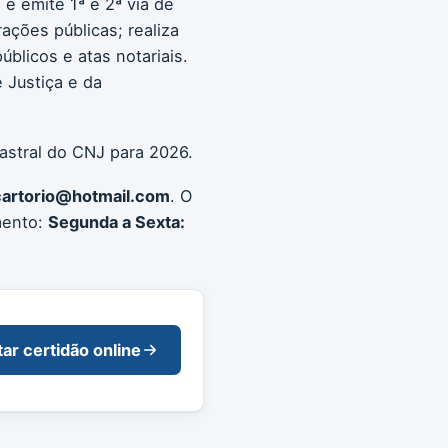
e emite 1ª e 2ª via de
rações públicas; realiza
blicos e atas notariais.
 Justiça e da
astral do CNJ para 2026.
artorio@hotmail.com
. O
mento:
Segunda a Sexta:
tar certidão online