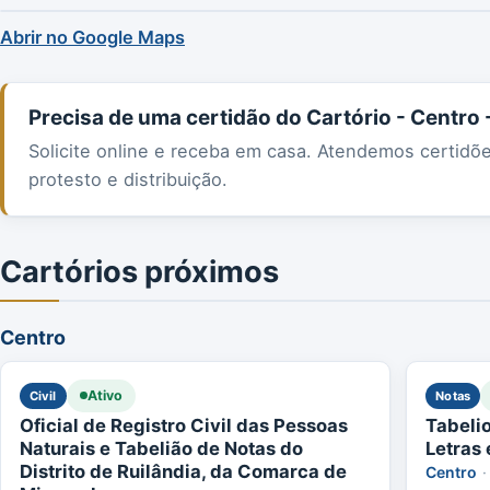
Abrir no Google Maps
Precisa de uma certidão do Cartório - Centro 
Solicite online e receba em casa. Atendemos certidõ
protesto e distribuição.
Cartórios próximos
Centro
Ativo
Civil
Notas
Oficial de Registro Civil das Pessoas
Tabeli
Naturais e Tabelião de Notas do
Letras 
Distrito de Ruilândia, da Comarca de
Centro
·