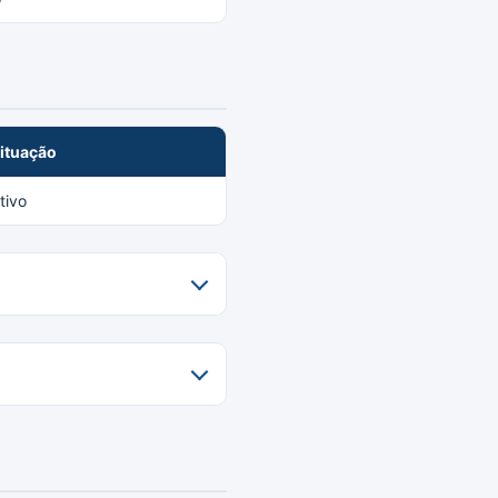
ituação
tivo