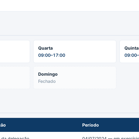
Quarta
Quinta
09:00–17:00
09:00–
Domingo
Fechado
ção
Período
r da delegação
04/07/2024 — em exercíci