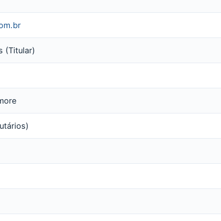
om.br
(Titular)
more
utários)