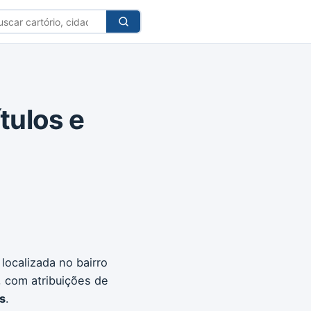
car
tório
ítulos e
 localizada no bairro
, com atribuições de
is
.