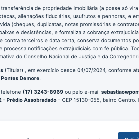
 transferência de propriedade imobiliária (a posse só vir
otecas, alienações fiduciárias, usufrutos e penhoras, e em
ívida (cheques, duplicatas, notas promissórias e contrato
aixas e desistências, e formaliza a cobrança extrajudicial
e contra terceiros e data certa, conserva documentos por 
s e processa notificações extrajudiciais com fé pública. 
ativa do Conselho Nacional de Justiça e da Corregedoria 
es
(Titular) , em exercício desde 04/07/2024, conforme at
e Pontes Demore
.
 telefone
(17) 3243-8969
ou pelo e-mail
sebastiaowpon
2 - Prédio Assobradado
- CEP 15130-055, bairro Centro. 