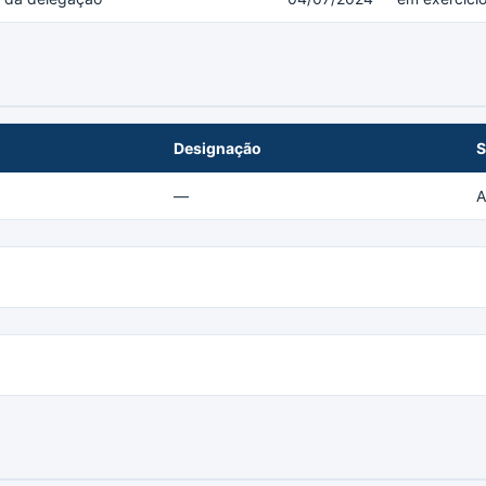
Designação
S
—
A