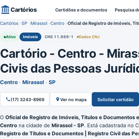
Cartórios
Certidões e documentos
Pesquisa d
Cartórios
SP
Mirassol
Centro
Oficial de Registro de Imóveis, T
Ativo
Imóveis
CNS 11.989-1
Dados CNJ
Cartório - Centro - Miras
Civis das Pessoas Jurídi
Centro
·
Mirassol
·
SP
(17) 3243-8969
Ver no mapa
Solicitar certidão
O
Oficial de Registro de Imóveis, Titulos e Documentos e
Centro
na cidade de
Mirassol - SP
. Está cadastrada no 
Registro de Títulos e Documentos | Registro Civil das Pe