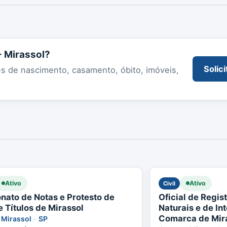
- Mirassol?
Solici
es de nascimento, casamento, óbito, imóveis,
Ativo
Ativo
Civil
onato de Notas e Protesto de
Oficial de Regis
e Títulos de Mirassol
Naturais e de In
Comarca de Mir
Mirassol
·
SP