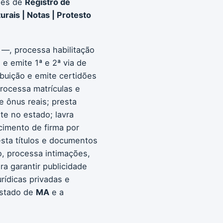
ões de
Registro de
urais | Notas | Protesto
 —, processa habilitação
e emite 1ª e 2ª via de
ribuição e emite certidões
processa matrículas e
e ônus reais; presta
te no estado; lavra
ecimento de firma por
esta títulos e documentos
o, processa intimações,
ra garantir publicidade
rídicas privadas e
estado de
MA
e a