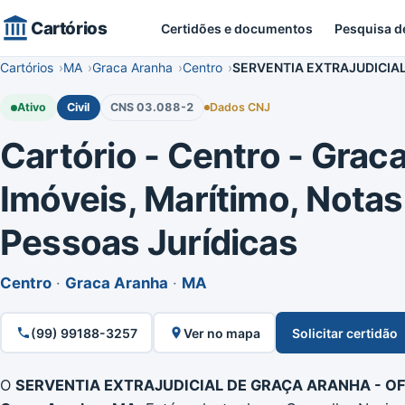
Cartórios
Certidões e documentos
Pesquisa d
Cartórios
MA
Graca Aranha
Centro
SERVENTIA EXTRAJUDICIAL
Ativo
Civil
CNS 03.088-2
Dados CNJ
Cartório - Centro - Graca 
Imóveis, Marítimo, Notas,
Pessoas Jurídicas
Centro
·
Graca Aranha
·
MA
(99) 99188-3257
Ver no mapa
Solicitar certidão
O
SERVENTIA EXTRAJUDICIAL DE GRAÇA ARANHA - OF