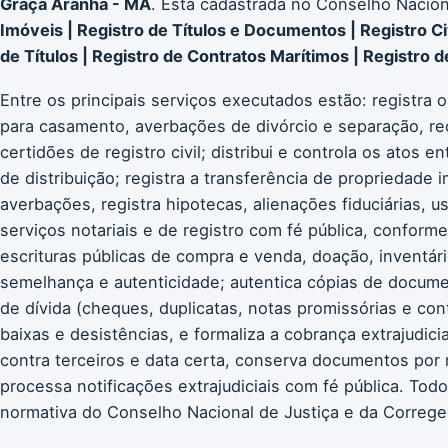
Graça Aranha - MA
. Está cadastrada no Conselho Nacion
Imóveis | Registro de Títulos e Documentos | Registro Civ
de Títulos | Registro de Contratos Marítimos | Registro d
Entre os principais serviços executados estão: registra 
para casamento, averbações de divórcio e separação, re
certidões de registro civil; distribui e controla os atos
de distribuição; registra a transferência de propriedade i
averbações, registra hipotecas, alienações fiduciárias, u
serviços notariais e de registro com fé pública, conform
escrituras públicas de compra e venda, doação, inventári
semelhança e autenticidade; autentica cópias de documen
de dívida (cheques, duplicatas, notas promissórias e con
baixas e desistências, e formaliza a cobrança extrajudici
contra terceiros e data certa, conserva documentos por re
processa notificações extrajudiciais com fé pública. T
normativa do Conselho Nacional de Justiça e da Corregedo