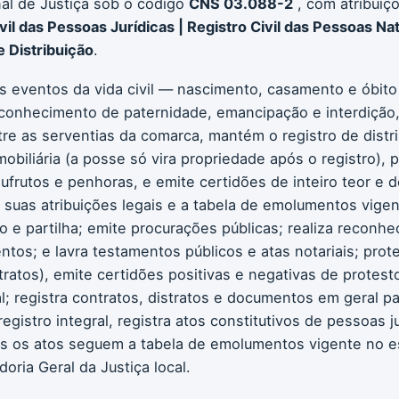
al de Justiça sob o código
CNS 03.088-2
, com atribuiç
il das Pessoas Jurídicas | Registro Civil das Pessoas Nat
e Distribuição
.
os eventos da vida civil — nascimento, casamento e óbito
conhecimento de paternidade, emancipação e interdição, 
 entre as serventias da comarca, mantém o registro de dist
mobiliária (a posse só vira propriedade após o registro), 
sufrutos e penhoras, e emite certidões de inteiro teor e d
e suas atribuições legais e a tabela de emolumentos vigen
o e partilha; emite procurações públicas; realiza reconh
tos; e lavra testamentos públicos e atas notariais; prot
tratos), emite certidões positivas e negativas de protest
al; registra contratos, distratos e documentos em geral pa
gistro integral, registra atos constitutivos de pessoas ju
odos os atos seguem a tabela de emolumentos vigente no 
ria Geral da Justiça local.