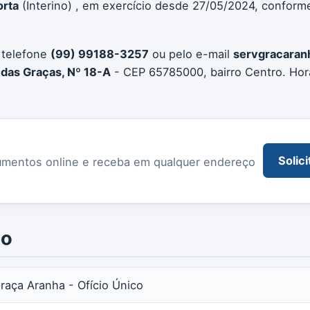
orta
(Interino) , em exercício desde 27/05/2024, conforme
 telefone
(99) 99188-3257
ou pelo e-mail
servgracara
das Graças, Nº 18-A
- CEP 65785000, bairro Centro. Hor
Solici
documentos online e receba em qualquer endereço
io
Graça Aranha - Ofício Único