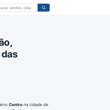
car
tório
ão,
s das
airro
Centro
na cidade de