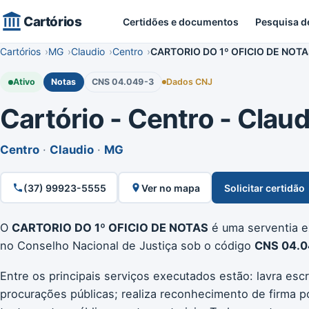
Cartórios
Certidões e documentos
Pesquisa d
Cartórios
MG
Claudio
Centro
CARTORIO DO 1º OFICIO DE NOT
Ativo
Notas
CNS 04.049-3
Dados CNJ
Cartório - Centro - Claud
Centro
·
Claudio
·
MG
(37) 99923-5555
Ver no mapa
Solicitar certidão
O
CARTORIO DO 1º OFICIO DE NOTAS
é uma serventia ex
no Conselho Nacional de Justiça sob o código
CNS 04.0
Entre os principais serviços executados estão: lavra escr
procurações públicas; realiza reconhecimento de firma p