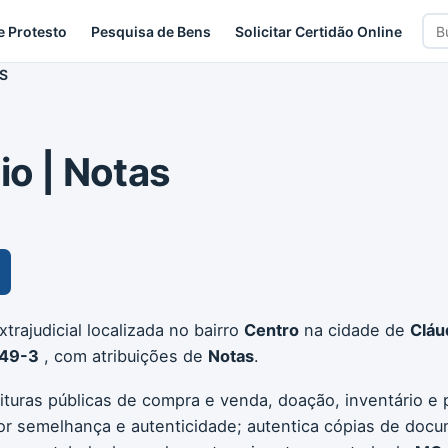
Bus
e Protesto
Pesquisa de Bens
Solicitar Certidão Online
car
AS
io | Notas
trajudicial localizada no bairro
Centro
na cidade de
Cláu
49-3
, com atribuições de
Notas
.
ituras públicas de compra e venda, doação, inventário e p
or semelhança e autenticidade; autentica cópias de docu