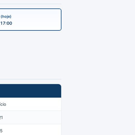
a
(hoje)
17:00
cio
21
15