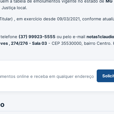
seguem a tabela de emolumentos vigente no estado de
MG
Justiça local.
Titular) , em exercício desde 09/03/2021, conforme atual
 telefone
(37) 99923-5555
ou pelo e-mail
notas1claudi
ves , 274/276 - Sala 03
- CEP 35530000, bairro Centro. 
Solici
documentos online e receba em qualquer endereço
io