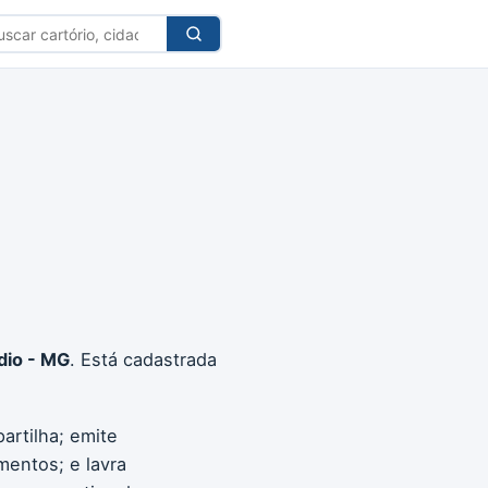
car
tório
dio - MG
. Está cadastrada
artilha; emite
mentos; e lavra