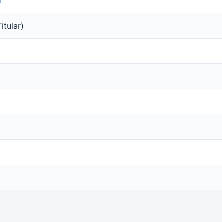
m
itular)