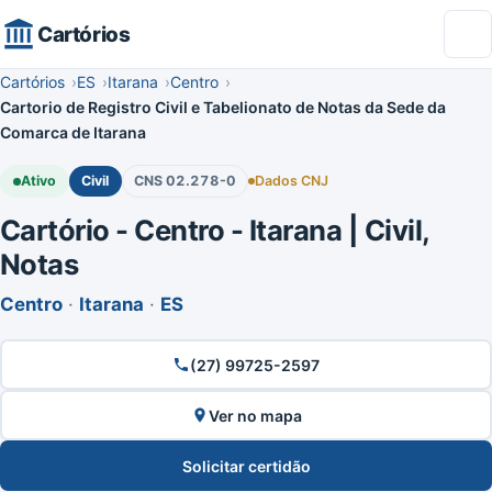
Cartórios
Cartórios
ES
Itarana
Centro
Cartorio de Registro Civil e Tabelionato de Notas da Sede da
Comarca de Itarana
Ativo
Civil
CNS 02.278-0
Dados CNJ
Cartório - Centro - Itarana | Civil,
Notas
Centro
·
Itarana
·
ES
(27) 99725-2597
Ver no mapa
Solicitar certidão