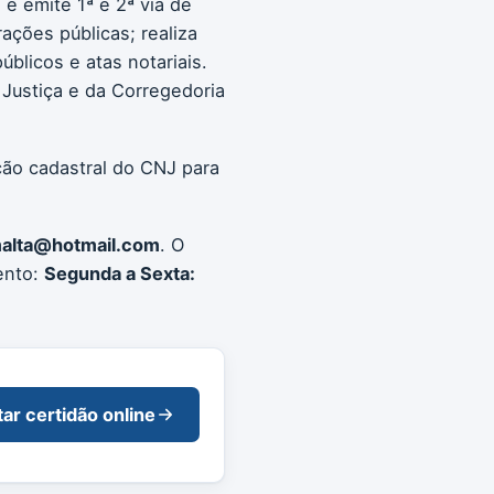
e emite 1ª e 2ª via de
rações públicas; realiza
blicos e atas notariais.
Justiça e da Corregedoria
ção cadastral do CNJ para
malta@hotmail.com
. O
ento:
Segunda a Sexta:
tar certidão online