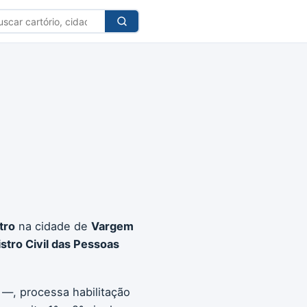
car
tório
tro
na cidade de
Vargem
stro Civil das Pessoas
 —, processa habilitação