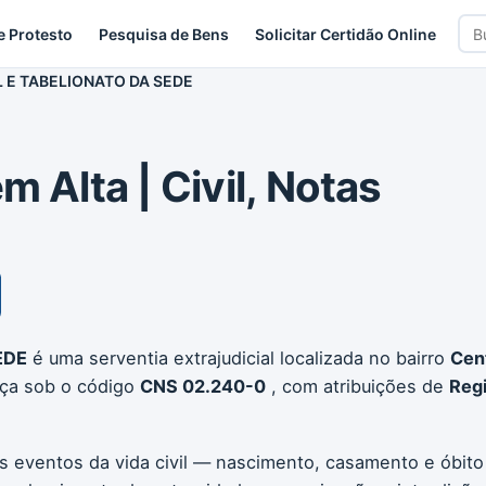
Bus
e Protesto
Pesquisa de Bens
Solicitar Certidão Online
car
L E TABELIONATO DA SEDE
m Alta | Civil, Notas
EDE
é uma serventia extrajudicial localizada no bairro
Cen
iça sob o código
CNS 02.240-0
, com atribuições de
Regi
os eventos da vida civil — nascimento, casamento e óbito