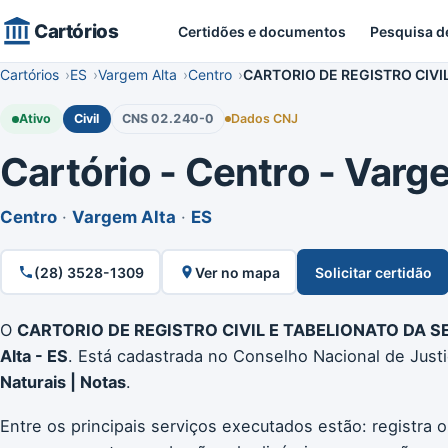
Cartórios
Certidões e documentos
Pesquisa d
Cartórios
ES
Vargem Alta
Centro
CARTORIO DE REGISTRO CIVI
Ativo
Civil
CNS 02.240-0
Dados CNJ
Cartório - Centro - Varge
Centro
·
Vargem Alta
·
ES
(28) 3528-1309
Ver no mapa
Solicitar certidão
O
CARTORIO DE REGISTRO CIVIL E TABELIONATO DA S
Alta - ES
. Está cadastrada no Conselho Nacional de Just
Naturais | Notas
.
Entre os principais serviços executados estão: registra 