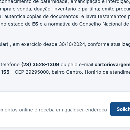
conhecimento de paternidade, emancipação e interdição, 
compra e venda, doação, inventário e partilha; emite procu
 autentica cópias de documentos; e lavra testamentos pú
 no estado de
ES
e a normativa do Conselho Nacional de 
ular) , em exercício desde 30/10/2024, conforme atualiza
 telefone
(28) 3528-1309
ou pelo e-mail
cartoriovarge
, 155
- CEP 29295000, bairro Centro. Horário de atendim
Solici
documentos online e receba em qualquer endereço