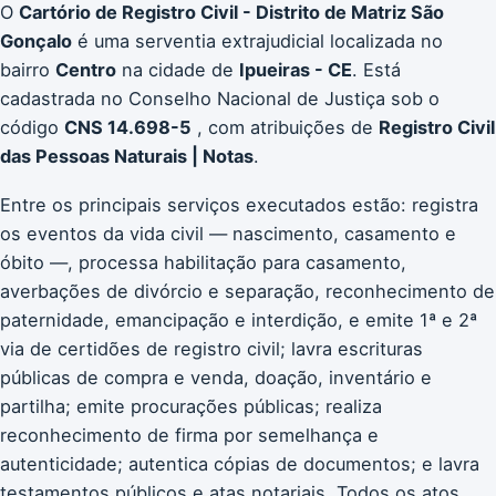
O
Cartório de Registro Civil - Distrito de Matriz São
Gonçalo
é uma serventia extrajudicial localizada no
bairro
Centro
na cidade de
Ipueiras - CE
. Está
cadastrada no Conselho Nacional de Justiça sob o
código
CNS 14.698-5
, com atribuições de
Registro Civil
das Pessoas Naturais | Notas
.
Entre os principais serviços executados estão: registra
os eventos da vida civil — nascimento, casamento e
óbito —, processa habilitação para casamento,
averbações de divórcio e separação, reconhecimento de
paternidade, emancipação e interdição, e emite 1ª e 2ª
via de certidões de registro civil; lavra escrituras
públicas de compra e venda, doação, inventário e
partilha; emite procurações públicas; realiza
reconhecimento de firma por semelhança e
autenticidade; autentica cópias de documentos; e lavra
testamentos públicos e atas notariais. Todos os atos