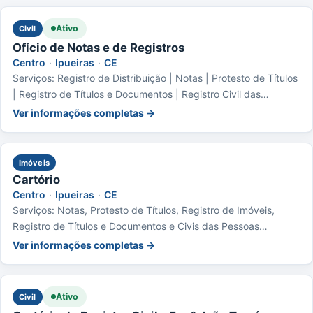
Ativo
Civil
Ofício de Notas e de Registros
Centro
·
Ipueiras
·
CE
Serviços: Registro de Distribuição | Notas | Protesto de Títulos
| Registro de Títulos e Documentos | Registro Civil das
Pessoas Jurídicas | Registro Civil das Pessoas Naturais |
Ver informações completas →
Registro de Imóveis
Imóveis
Cartório
Centro
·
Ipueiras
·
CE
Serviços: Notas, Protesto de Títulos, Registro de Imóveis,
Registro de Títulos e Documentos e Civis das Pessoas
Jurídicas
Ver informações completas →
Ativo
Civil