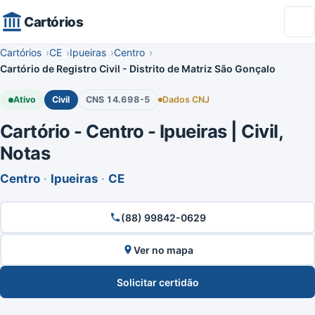
Cartórios
Cartórios
CE
Ipueiras
Centro
Cartório de Registro Civil - Distrito de Matriz São Gonçalo
Ativo
Civil
CNS 14.698-5
Dados CNJ
Cartório - Centro - Ipueiras | Civil,
Notas
Centro
·
Ipueiras
·
CE
(88) 99842-0629
Ver no mapa
Solicitar certidão