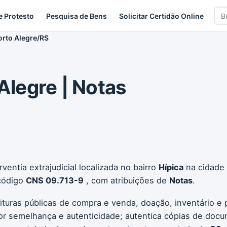
Bus
e Protesto
Pesquisa de Bens
Solicitar Certidão Online
car
orto Alegre/RS
 Alegre | Notas
ventia extrajudicial localizada no bairro
Hípica
na cidade
 código
CNS 09.713-9
, com atribuições de
Notas
.
ituras públicas de compra e venda, doação, inventário e p
or semelhança e autenticidade; autentica cópias de docu