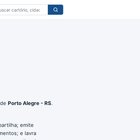
car
tório
 de
Porto Alegre - RS
.
artilha; emite
mentos; e lavra