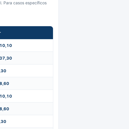
l. Para casos específicos
r
110,10
107,30
,30
8,60
110,10
8,60
,30