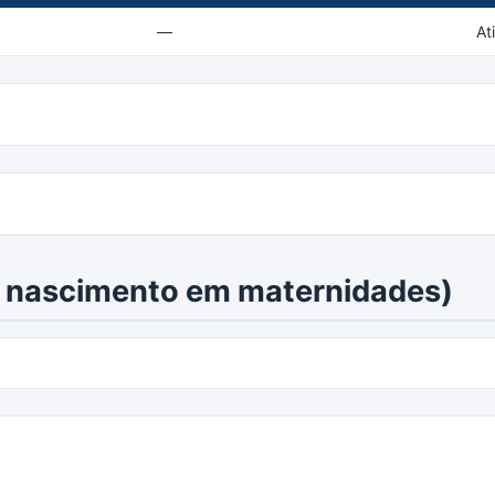
—
At
de nascimento em maternidades)