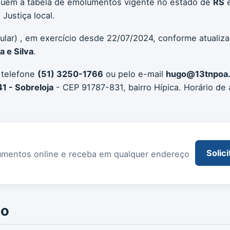
seguem a tabela de emolumentos vigente no estado de
RS
e
Justiça local.
tular) , em exercício desde 22/07/2024, conforme atualiz
 e Silva
.
 telefone
(51) 3250-1766
ou pelo e-mail
hugo@13tnpoa
41 - Sobreloja
- CEP 91787-831, bairro Hípica. Horário de
Solici
documentos online e receba em qualquer endereço
io