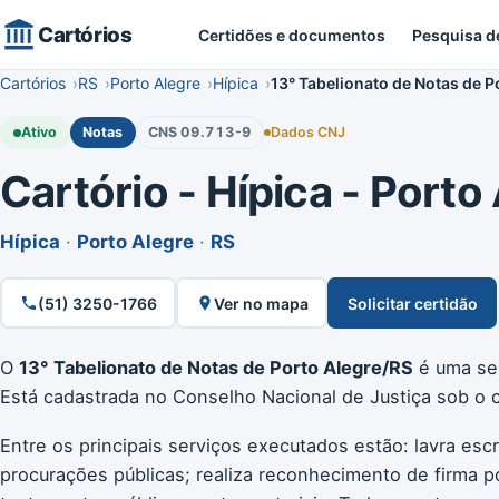
Cartórios
Certidões e documentos
Pesquisa d
Cartórios
RS
Porto Alegre
Hípica
13° Tabelionato de Notas de P
Ativo
Notas
CNS 09.713-9
Dados CNJ
Cartório - Hípica - Porto
Hípica
·
Porto Alegre
·
RS
(51) 3250-1766
Ver no mapa
Solicitar certidão
O
13° Tabelionato de Notas de Porto Alegre/RS
é uma ser
Está cadastrada no Conselho Nacional de Justiça sob o
Entre os principais serviços executados estão: lavra escr
procurações públicas; realiza reconhecimento de firma p