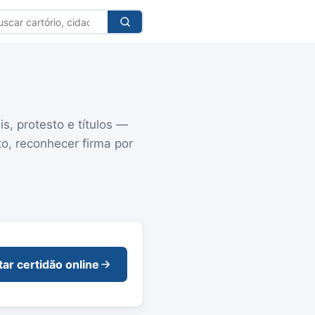
car
tório
is, protesto e títulos —
to, reconhecer firma por
itar certidão online