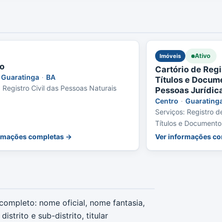
Ativo
Imóveis
io
Cartório de Regi
Guaratinga
·
BA
Títulos e Docume
: Registro Civil das Pessoas Naturais
Pessoas Jurídic
Centro
·
Guarating
Serviços: Registro d
Títulos e Documentos
Pessoas Jurídicas
ormações completas →
Ver informações c
ompleto: nome oficial, nome fantasia,
strito e sub-distrito, titular