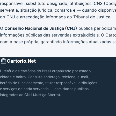
responsável, substituto designado, atribuições, CNS (Códi
serventia, situação jurídica, comarca e — quando disponív
do CNJ e arrecadação informada ao Tribunal de Justiça.
O
Conselho Nacional de Justiça (CNJ)
publica periodica
informações públicas das serventias extrajudiciais. O Cart
com a base própria, garantindo informações atualizadas so
Cartorio.Net
Diretório de cartórios do Brasil organizado por estado,
cidade e bairro. Consulte endereço, telefone, e-mail,
horário de funcionamento, titular responsável, atribuições
e serviços de cada serventia — com dados públicos
integrados ao CNJ (Justiça Aberta).