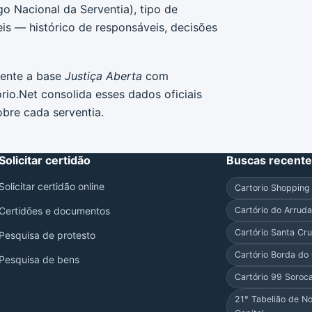
go Nacional da Serventia), tipo de
eis — histórico de responsáveis, decisões
mente a base
Justiça Aberta
com
orio.Net consolida esses dados oficiais
bre cada serventia.
Solicitar certidão
Buscas recent
Solicitar certidão online
Cartorio Shopping
Certidões e documentos
Cartório do Arrud
Cartório Santa Cr
Pesquisa de protesto
Cartório Borda d
Pesquisa de bens
Cartório 99 Soroc
21° Tabelião de N