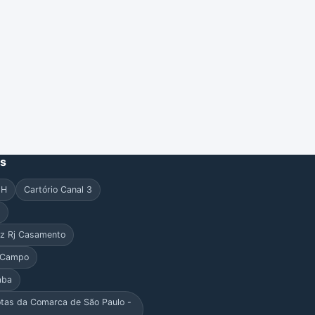
es
 H
Cartório Canal 3
a
uz Rj Casamento
o Campo
aba
otas da Comarca de São Paulo -