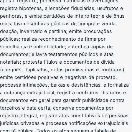
após o registro), processa matrículas e averbações,
registra hipotecas, alienações fiduciárias, usufrutos e
penhoras, e emite certidões de inteiro teor e de ônus
reais; lavra escrituras públicas de compra e venda,
doação, inventário e partilha; emite procurações
públicas; realiza reconhecimento de firma por
semelhança e autenticidade; autentica cópias de
documentos; e lavra testamentos públicos e atas
notariais; protesta títulos e documentos de dívida
(cheques, duplicatas, notas promissórias e contratos),
emite certidões positivas e negativas de protesto,
processa intimações, baixas e desistências, e formaliza
a cobrança extrajudicial; registra contratos, distratos e
documentos em geral para garantir publicidade contra
terceiros e data certa, conserva documentos por
registro integral, registra atos constitutivos de pessoas
jurídicas privadas e processa notificações extrajudiciais
com fé pública. Todos os atos seguem a tabela de