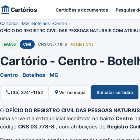
Cartórios
Certidões e documentos
Pesquisa d
Cartórios
MG
Botelhos
Centro
OFÍCIO DO REGISTRO CIVIL DAS PESSOAS NATURAIS COM ATRIB
Ativo
Civil
CNS 03.778-8
Dados CNJ
Cartório - Centro - Botelh
Centro
·
Botelhos
·
MG
(35) 3741-1152
Ver no mapa
Solicitar certidão
O
OFÍCIO DO REGISTRO CIVIL DAS PESSOAS NATURAI
uma serventia extrajudicial localizada no bairro
Centro
na
código
CNS 03.778-8
, com atribuições de
Registro Civi