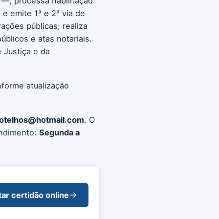
 —, processa habilitação
e emite 1ª e 2ª via de
rações públicas; realiza
blicos e atas notariais.
 Justiça e da
nforme atualização
otelhos@hotmail.com
. O
endimento:
Segunda a
tar certidão online