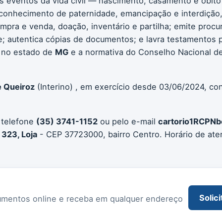
os eventos da vida civil — nascimento, casamento e óbito
conhecimento de paternidade, emancipação e interdição, 
compra e venda, doação, inventário e partilha; emite procu
 autentica cópias de documentos; e lavra testamentos pú
 no estado de
MG
e a normativa do Conselho Nacional de
e Queiroz
(Interino) , em exercício desde 03/06/2024, co
 telefone
(35) 3741-1152
ou pelo e-mail
cartorio1RCPNb
 323, Loja
- CEP 37723000, bairro Centro. Horário de at
Solici
documentos online e receba em qualquer endereço