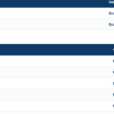
Va
Gr
Gr