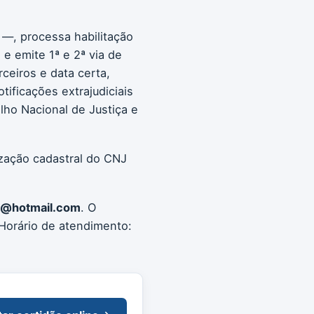
 —, processa habilitação
e emite 1ª e 2ª via de
rceiros e data certa,
tificações extrajudiciais
ho Nacional de Justiça e
ização cadastral do CNJ
nc@hotmail.com
. O
Horário de atendimento: