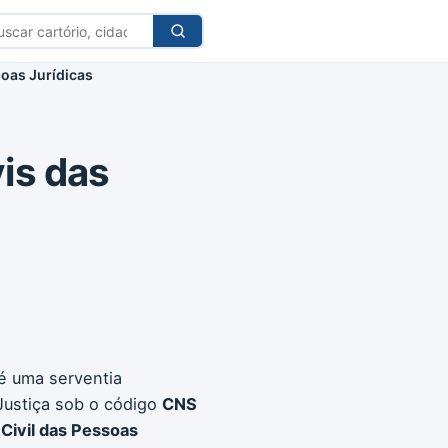
car
tório
soas Jurídicas
vis das
é uma serventia
Justiça sob o código
CNS
 Civil das Pessoas