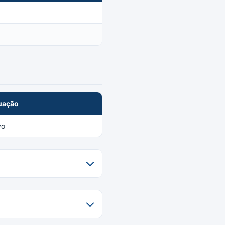
uação
vo