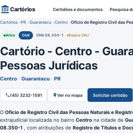
Cartórios
Certidões e documentos
Pesquisa d
Cartórios
PR
Guaraniacu
Centro
Ofício de Registro Civil das P
Ativo
Civil
CNS 08.350-1
Dados CNJ
Cartório - Centro - Guaran
Pessoas Jurídicas
Centro
·
Guaraniacu
·
PR
(45) 3232-1591
Ver no mapa
Solicitar certidão
O
Ofício de Registro Civil das Pessoas Naturais e Regist
extrajudicial localizada no bairro
Centro
na cidade de
Gua
08.350-1
, com atribuições de
Registro de Títulos e Doc