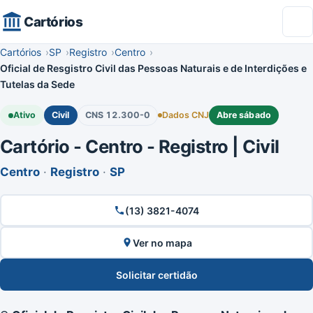
Cartórios
Cartórios
SP
Registro
Centro
Oficial de Resgistro Civil das Pessoas Naturais e de Interdições e
Tutelas da Sede
Ativo
Civil
CNS 12.300-0
Dados CNJ
Abre sábado
Cartório - Centro - Registro | Civil
Centro
·
Registro
·
SP
(13) 3821-4074
Ver no mapa
Solicitar certidão