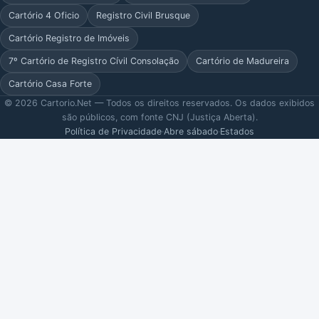
Cartório 4 Oficio
Registro Civil Brusque
Cartório Registro de Imóveis
7º Cartório de Registro Cívil Consolação
Cartório de Madureira
Cartório Casa Forte
© 2026 Cartorio.Net — Todos os direitos reservados. Os dados exibidos
são públicos, com fonte CNJ (Justiça Aberta).
Política de Privacidade
·
Abre sábado
·
Estados