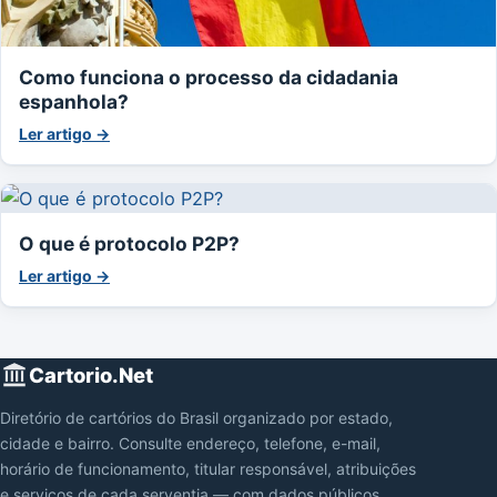
Como funciona o processo da cidadania
espanhola?
Ler artigo →
O que é protocolo P2P?
Ler artigo →
Cartorio.Net
Diretório de cartórios do Brasil organizado por estado,
cidade e bairro. Consulte endereço, telefone, e-mail,
horário de funcionamento, titular responsável, atribuições
e serviços de cada serventia — com dados públicos