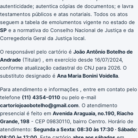
autenticidade; autentica cópias de documentos; e lavra
testamentos públicos e atas notariais. Todos os atos
seguem a tabela de emolumentos vigente no estado de
SP
e a normativa do Conselho Nacional de Justiça e da
Corregedoria Geral da Justiça local.
O responsável pelo cartório é
João Antônio Botelho de
Andrade
(Titular) , em exercício desde 16/07/2024,
conforme atualização cadastral do CNJ para 2026. O
substituto designado é
Ana Maria Bonini Voidella
.
Para atendimento e informações , entre em contato pelo
telefone
(11) 4354-0110
ou pelo e-mail
cartoriojoaobotelho@gmail.com
. O atendimento
presencial é feito em
Avenida Araguaia, no.190, Riacho
Grande, 198
- CEP 09830110, bairro Centro. Horário de
atendimento:
Segunda a Sexta: 08:30 às 17:30 · Sábado:
08:00 às 12:00
. Este cartório
abre aos sábados
em