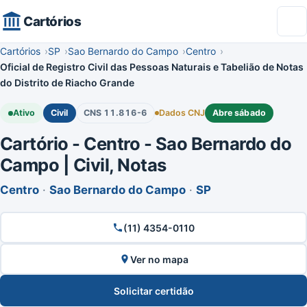
Cartórios
Cartórios
SP
Sao Bernardo do Campo
Centro
Oficial de Registro Civil das Pessoas Naturais e Tabelião de Notas
do Distrito de Riacho Grande
Ativo
Civil
CNS 11.816-6
Dados CNJ
Abre sábado
Cartório - Centro - Sao Bernardo do
Campo | Civil, Notas
Centro
·
Sao Bernardo do Campo
·
SP
(11) 4354-0110
Ver no mapa
Solicitar certidão