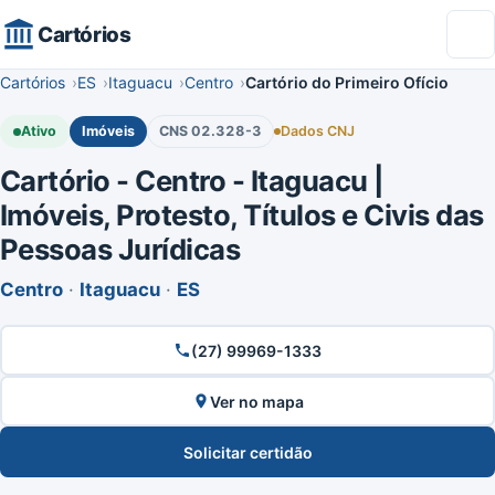
Cartórios
Cartórios
ES
Itaguacu
Centro
Cartório do Primeiro Ofício
Ativo
Imóveis
CNS 02.328-3
Dados CNJ
Cartório - Centro - Itaguacu |
Imóveis, Protesto, Títulos e Civis das
Pessoas Jurídicas
Centro
·
Itaguacu
·
ES
(27) 99969-1333
Ver no mapa
Solicitar certidão