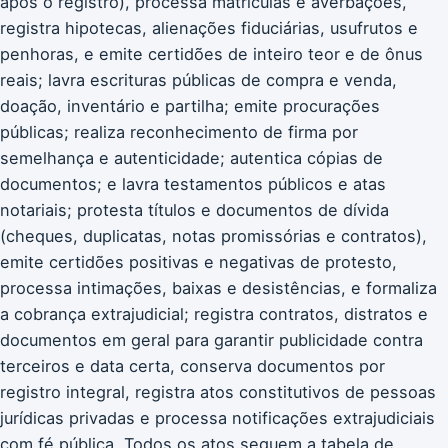
após o registro), processa matrículas e averbações,
registra hipotecas, alienações fiduciárias, usufrutos e
penhoras, e emite certidões de inteiro teor e de ônus
reais; lavra escrituras públicas de compra e venda,
doação, inventário e partilha; emite procurações
públicas; realiza reconhecimento de firma por
semelhança e autenticidade; autentica cópias de
documentos; e lavra testamentos públicos e atas
notariais; protesta títulos e documentos de dívida
(cheques, duplicatas, notas promissórias e contratos),
emite certidões positivas e negativas de protesto,
processa intimações, baixas e desistências, e formaliza
a cobrança extrajudicial; registra contratos, distratos e
documentos em geral para garantir publicidade contra
terceiros e data certa, conserva documentos por
registro integral, registra atos constitutivos de pessoas
jurídicas privadas e processa notificações extrajudiciais
com fé pública. Todos os atos seguem a tabela de