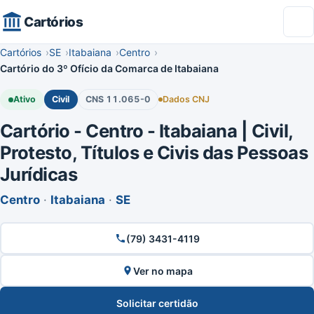
Cartórios
Cartórios
SE
Itabaiana
Centro
Cartório do 3º Ofício da Comarca de Itabaiana
Ativo
Civil
CNS 11.065-0
Dados CNJ
Cartório - Centro - Itabaiana | Civil,
Protesto, Títulos e Civis das Pessoas
Jurídicas
Centro
·
Itabaiana
·
SE
(79) 3431-4119
Ver no mapa
Solicitar certidão