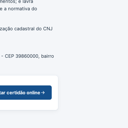
mentos; e lavra
e a normativa do
ização cadastral do CNJ
- CEP 39860000, bairro
tar certidão online