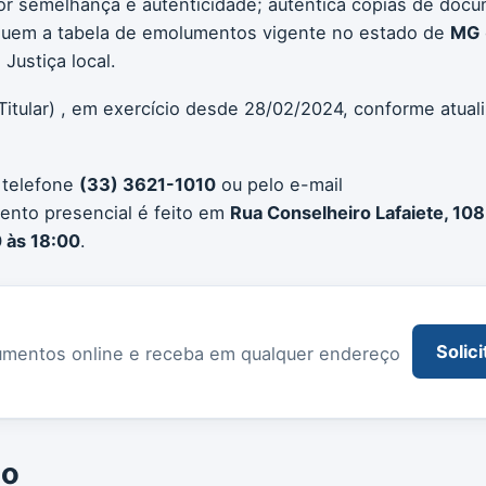
or semelhança e autenticidade; autentica cópias de docu
seguem a tabela de emolumentos vigente no estado de
MG
Justiça local.
Titular) , em exercício desde 28/02/2024, conforme atual
 telefone
(33) 3621-1010
ou pelo e-mail
ento presencial é feito em
Rua Conselheiro Lafaiete, 108
 às 18:00
.
Solici
documentos online e receba em qualquer endereço
io