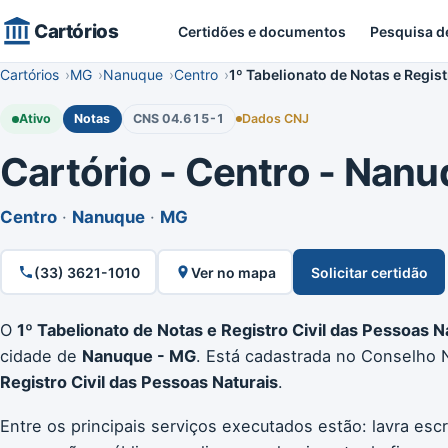
Cartórios
Certidões e documentos
Pesquisa d
Cartórios
MG
Nanuque
Centro
1º Tabelionato de Notas e Regis
Ativo
Notas
CNS 04.615-1
Dados CNJ
Cartório - Centro - Nanu
Centro
·
Nanuque
·
MG
(33) 3621-1010
Ver no mapa
Solicitar certidão
O
1º Tabelionato de Notas e Registro Civil das Pessoas 
cidade de
Nanuque - MG
. Está cadastrada no Conselho 
Registro Civil das Pessoas Naturais
.
Entre os principais serviços executados estão: lavra escr