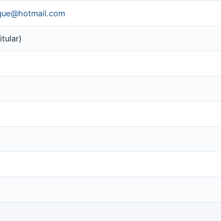
uque@hotmail.com
tular)