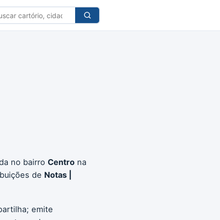
car
tório
ada no bairro
Centro
na
ibuições de
Notas |
artilha; emite