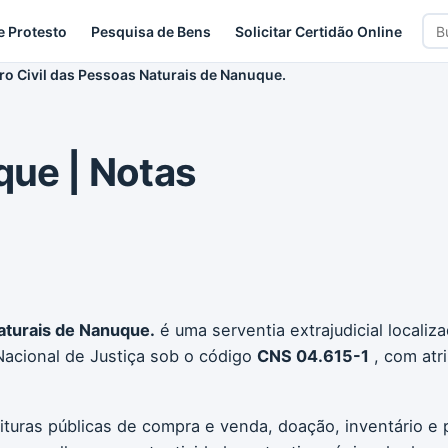
Bus
e Protesto
Pesquisa de Bens
Solicitar Certidão Online
car
tro Civil das Pessoas Naturais de Nanuque.
que | Notas
Naturais de Nanuque.
é uma serventia extrajudicial localiz
Nacional de Justiça sob o código
CNS 04.615-1
, com atr
ituras públicas de compra e venda, doação, inventário e p