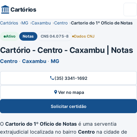
Cartórios
Cartórios
MG
Caxambu
Centro
Cartorio do 1º Ofício de Notas
Ativo
Notas
CNS 04.075-8
Dados CNJ
Cartório - Centro - Caxambu | Notas
Centro
·
Caxambu
·
MG
(35) 3341-1692
Ver no mapa
Solicitar certidão
O
Cartorio do 1º Ofício de Notas
é uma serventia
extrajudicial localizada no bairro
Centro
na cidade de