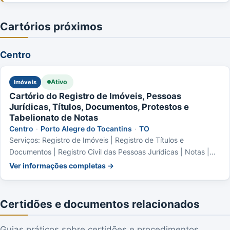
Cartórios próximos
Centro
Ativo
Imóveis
Cartório do Registro de Imóveis, Pessoas
Jurídicas, Títulos, Documentos, Protestos e
Tabelionato de Notas
Centro
·
Porto Alegre do Tocantins
·
TO
Serviços: Registro de Imóveis | Registro de Títulos e
Documentos | Registro Civil das Pessoas Jurídicas | Notas |
Protesto de Títulos
Ver informações completas →
Certidões e documentos relacionados
Guias práticos sobre certidões e procedimentos