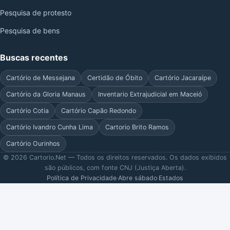
Pesquisa de protesto
Pesquisa de bens
Buscas recentes
Cartório de Messejana
Certidão de Óbito
Cartório Jacaraípe
Cartório da Gloria Manaus
Inventario Extrajudicial em Maceió
Cartório Cotia
Cartório Capão Redondo
Cartório Ivandro Cunha Lima
Cartorio Brito Ramos
Cartório Ourinhos
© 2026 Cartorio.Net — Todos os direitos reservados. Os dados exibidos
são públicos, com fonte CNJ (Justiça Aberta).
Política de Privacidade
·
Abre sábado
·
Estados