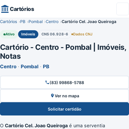
Cartórios
Cartórios
PB
Pombal
Centro
Cartório Cel. Joao Queiroga
Ativo
Imóveis
CNS 06.928-6
Dados CNJ
Cartório - Centro - Pombal | Imóveis,
Notas
Centro
·
Pombal
·
PB
(83) 99868-5788
Ver no mapa
Solicitar certidão
O
Cartório Cel. Joao Queiroga
é uma serventia