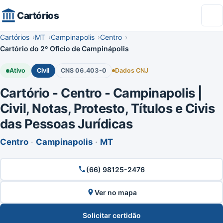
Cartórios
Cartórios
MT
Campinapolis
Centro
Cartório do 2º Oficio de Campinápolis
Ativo
Civil
CNS 06.403-0
Dados CNJ
Cartório - Centro - Campinapolis |
Civil, Notas, Protesto, Títulos e Civis
das Pessoas Jurídicas
Centro
·
Campinapolis
·
MT
(66) 98125-2476
Ver no mapa
Solicitar certidão