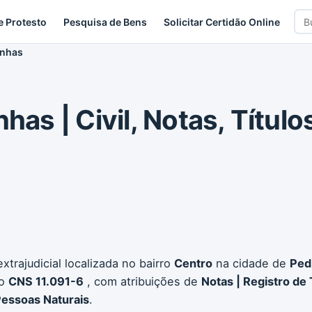
Bus
e Protesto
Pesquisa de Bens
Solicitar Certidão Online
car
inhas
has | Civil, Notas, Título
xtrajudicial localizada no bairro
Centro
na cidade de
Ped
go
CNS 11.091-6
, com atribuições de
Notas | Registro de
 Pessoas Naturais
.