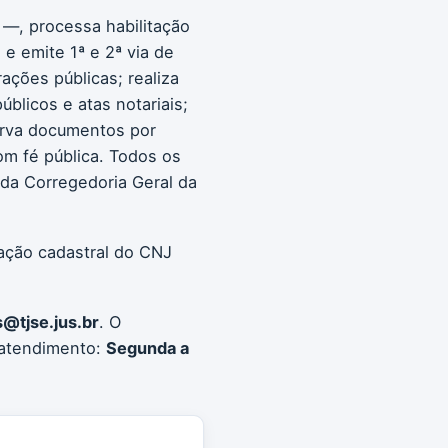
 —, processa habilitação
e emite 1ª e 2ª via de
rações públicas; realiza
blicos e atas notariais;
serva documentos por
com fé pública. Todos os
 da Corregedoria Geral da
zação cadastral do CNJ
s@tjse.jus.br
. O
 atendimento:
Segunda a