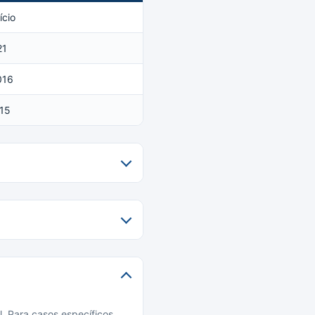
ício
21
016
15
l. Para casos específicos