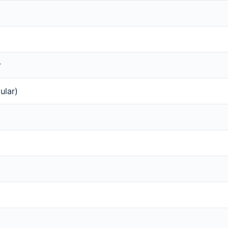
r
ular)