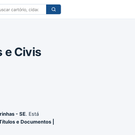
car
tório
s e Civis
rinhas - SE
. Está
 Títulos e Documentos |