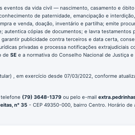
os eventos da vida civil — nascimento, casamento e óbito
conhecimento de paternidade, emancipação e interdição, 
compra e venda, doação, inventário e partilha; emite procu
 autentica cópias de documentos; e lavra testamentos pú
 garantir publicidade contra terceiros e data certa, con
jurídicas privadas e processa notificações extrajudiciais 
o de
SE
e a normativa do Conselho Nacional de Justiça e
tular) , em exercício desde 07/03/2022, conforme atuali
 telefone
(79) 3648-1379
ou pelo e-mail
extra.pedrinha
eitas, n° 35
- CEP 49350-000, bairro Centro. Horário de