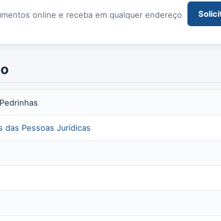
Solici
documentos online e receba em qualquer endereço
io
 Pedrinhas
is das Pessoas Jurídicas