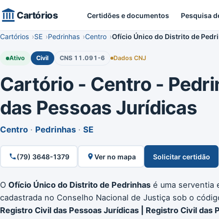
Cartórios
Certidões e documentos
Pesquisa d
Cartórios
SE
Pedrinhas
Centro
Ofício Único do Distrito de Pedr
Ativo
Civil
CNS 11.091-6
Dados CNJ
Cartório - Centro - Pedrin
das Pessoas Jurídicas
Centro
·
Pedrinhas
·
SE
(79) 3648-1379
Ver no mapa
Solicitar certidão
O
Ofício Único do Distrito de Pedrinhas
é uma serventia e
cadastrada no Conselho Nacional de Justiça sob o códi
Registro Civil das Pessoas Jurídicas | Registro Civil das