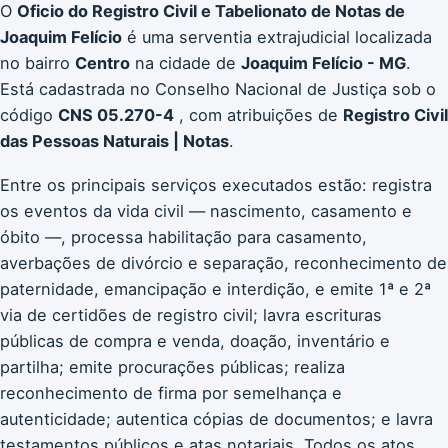
O
Oficio do Registro Civil e Tabelionato de Notas de
Joaquim Felício
é uma serventia extrajudicial localizada
no bairro
Centro
na cidade de
Joaquim Felício - MG
.
Está cadastrada no Conselho Nacional de Justiça sob o
código
CNS 05.270-4
, com atribuições de
Registro Civil
das Pessoas Naturais | Notas
.
Entre os principais serviços executados estão: registra
os eventos da vida civil — nascimento, casamento e
óbito —, processa habilitação para casamento,
averbações de divórcio e separação, reconhecimento de
paternidade, emancipação e interdição, e emite 1ª e 2ª
via de certidões de registro civil; lavra escrituras
públicas de compra e venda, doação, inventário e
partilha; emite procurações públicas; realiza
reconhecimento de firma por semelhança e
autenticidade; autentica cópias de documentos; e lavra
testamentos públicos e atas notariais. Todos os atos