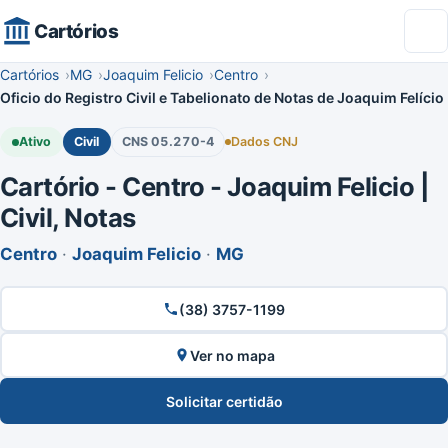
Cartórios
Cartórios
MG
Joaquim Felicio
Centro
Oficio do Registro Civil e Tabelionato de Notas de Joaquim Felício
Ativo
Civil
CNS 05.270-4
Dados CNJ
Cartório - Centro - Joaquim Felicio |
Civil, Notas
Centro
·
Joaquim Felicio
·
MG
(38) 3757-1199
Ver no mapa
Solicitar certidão