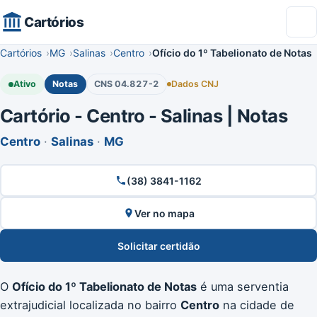
Cartórios
Cartórios
MG
Salinas
Centro
Ofício do 1º Tabelionato de Notas
Ativo
Notas
CNS 04.827-2
Dados CNJ
Cartório - Centro - Salinas | Notas
Centro
·
Salinas
·
MG
(38) 3841-1162
Ver no mapa
Solicitar certidão
O
Ofício do 1º Tabelionato de Notas
é uma serventia
extrajudicial localizada no bairro
Centro
na cidade de