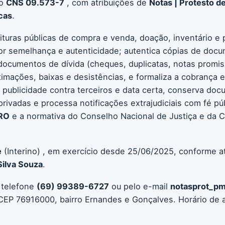
go
CNS 09.573-7
, com atribuições de
Notas | Protesto de
cas
.
ituras públicas de compra e venda, doação, inventário e p
or semelhança e autenticidade; autentica cópias de docu
e documentos de dívida (cheques, duplicatas, notas promis
imações, baixas e desistências, e formaliza a cobrança ext
 publicidade contra terceiros e data certa, conserva doc
 privadas e processa notificações extrajudiciais com fé pú
RO
e a normativa do Conselho Nacional de Justiça e da C
e
(Interino) , em exercício desde 25/06/2025, conforme at
Silva Souza
.
 telefone
(69) 99389-6727
ou pelo e-mail
notasprot_pme
CEP 76916000, bairro Ernandes e Gonçalves. Horário de