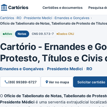
Cartórios
Certidões e documentos
Pesquisa d
Cartórios
RO
Presidente Medici
Ernandes e Gonçalves
Ofício de Tabelionato de Notas, Tabelionato de Protesto de Título
Ativo
Notas
CNS 09.573-7
Dados CNJ
Cartório - Ernandes e Go
Protesto, Títulos e Civis
Ernandes e Gonçalves
·
Presidente Medici
·
RO
(69) 99389-6727
Ver no mapa
Solicitar certidão
O
Ofício de Tabelionato de Notas, Tabelionato de Protest
Presidente Médici
é uma serventia extrajudicial localiza