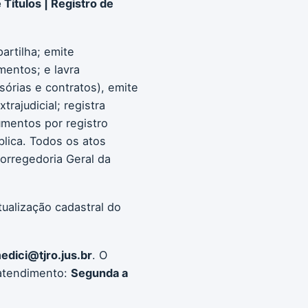
 Títulos | Registro de
artilha; emite
mentos; e lavra
sórias e contratos), emite
rajudicial; registra
umentos por registro
blica. Todos os atos
orregedoria Geral da
ualização cadastral do
dici@tjro.jus.br
. O
 atendimento:
Segunda a