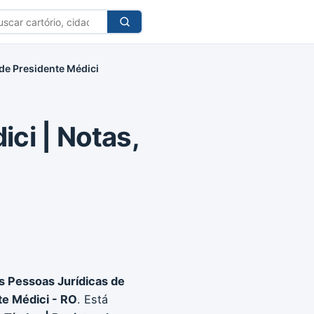
car
tório
 de Presidente Médici
ci | Notas,
as Pessoas Jurídicas de
te Médici - RO
. Está