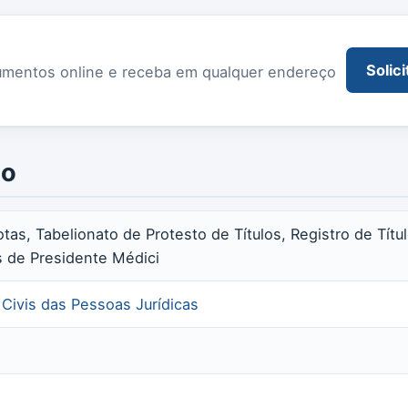
Solici
documentos online e receba em qualquer endereço
io
otas, Tabelionato de Protesto de Títulos, Registro de Tí
s de Presidente Médici
e Civis das Pessoas Jurídicas