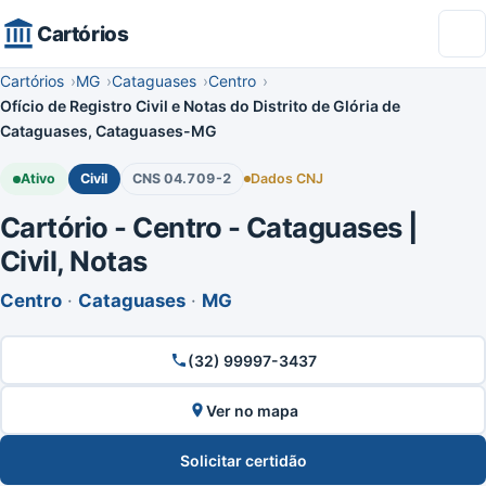
Cartórios
Cartórios
MG
Cataguases
Centro
Ofício de Registro Civil e Notas do Distrito de Glória de
Cataguases, Cataguases-MG
Ativo
Civil
CNS 04.709-2
Dados CNJ
Cartório - Centro - Cataguases |
Civil, Notas
Centro
·
Cataguases
·
MG
(32) 99997-3437
Ver no mapa
Solicitar certidão