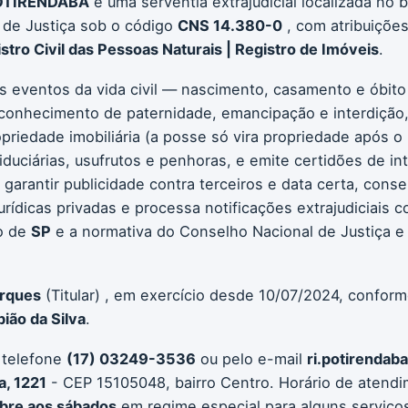
OTIRENDABA
é uma serventia extrajudicial localizada no 
 de Justiça sob o código
CNS 14.380-0
, com atribuiçõe
stro Civil das Pessoas Naturais | Registro de Imóveis
.
os eventos da vida civil — nascimento, casamento e óbito
conhecimento de paternidade, emancipação e interdição, 
ropriedade imobiliária (a posse só vira propriedade após o
iduciárias, usufrutos e penhoras, e emite certidões de int
 garantir publicidade contra terceiros e data certa, con
jurídicas privadas e processa notificações extrajudiciais 
o de
SP
e a normativa do Conselho Nacional de Justiça e
arques
(Titular) , em exercício desde 10/07/2024, conform
ião da Silva
.
 telefone
(17) 03249-3536
ou pelo e-mail
ri.potirendab
a, 1221
- CEP 15105048, bairro Centro. Horário de atend
bre aos sábados
em regime especial para alguns serviço