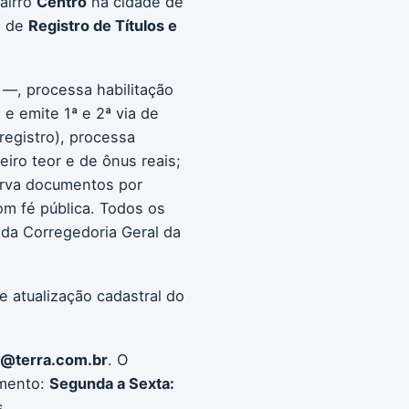
bairro
Centro
na cidade de
s de
Registro de Títulos e
 —, processa habilitação
e emite 1ª e 2ª via de
 registro), processa
eiro teor e de ônus reais;
serva documentos por
com fé pública. Todos os
 da Corregedoria Geral da
e atualização cadastral do
a@terra.com.br
. O
imento:
Segunda a Sexta:
s.