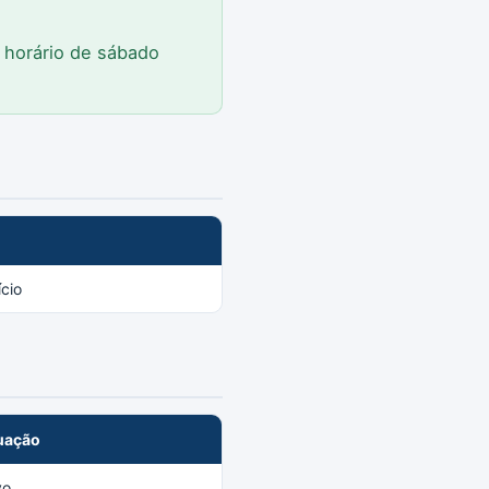
o horário de sábado
cio
uação
vo