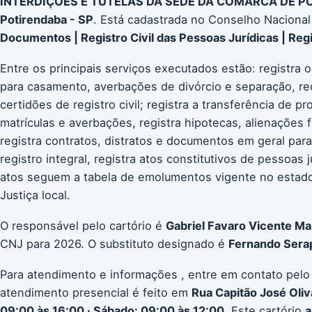
INTERDIÇÕES E TUTELAS DA SEDE DA COMARCA DE P
Potirendaba - SP
. Está cadastrada no Conselho Nacional
Documentos | Registro Civil das Pessoas Jurídicas | Regi
Entre os principais serviços executados estão: registra 
para casamento, averbações de divórcio e separação, re
certidões de registro civil; registra a transferência de p
matrículas e averbações, registra hipotecas, alienações f
registra contratos, distratos e documentos em geral para
registro integral, registra atos constitutivos de pessoas 
atos seguem a tabela de emolumentos vigente no estad
Justiça local.
O responsável pelo cartório é
Gabriel Favaro Vicente M
CNJ para 2026. O substituto designado é
Fernando Serap
Para atendimento e informações , entre em contato pelo
atendimento presencial é feito em
Rua Capitão José Oliv
09:00 às 16:00 · Sábado: 09:00 às 12:00
. Este cartório
a