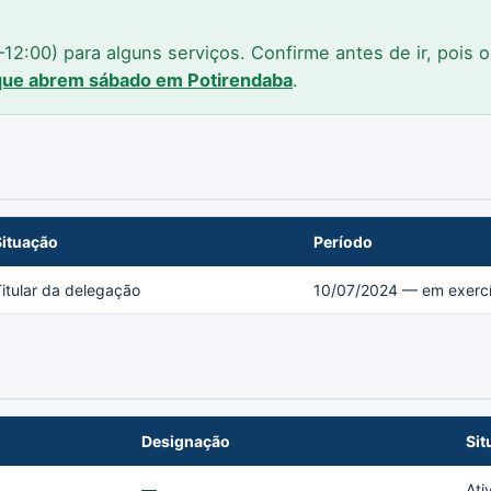
2:00) para alguns serviços. Confirme antes de ir, pois 
 que abrem sábado em Potirendaba
.
Situação
Período
itular da delegação
10/07/2024 — em exercí
Designação
Sit
—
Ati