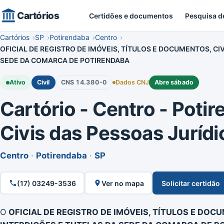
Cartórios
Certidões e documentos
Pesquisa d
Cartórios
SP
Potirendaba
Centro
OFICIAL DE REGISTRO DE IMÓVEIS, TÍTULOS E DOCUMENTOS, CIV
SEDE DA COMARCA DE POTIRENDABA
Ativo
Civil
CNS 14.380-0
Dados CNJ
Abre sábado
Cartório - Centro - Potire
Civis das Pessoas Jurídi
Centro
·
Potirendaba
·
SP
(17) 03249-3536
Ver no mapa
Solicitar certidão
O
OFICIAL DE REGISTRO DE IMÓVEIS, TÍTULOS E DOCU