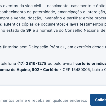
os eventos da vida civil — nascimento, casamento e óbito
conhecimento de paternidade, emancipação e interdição, 
compra e venda, doação, inventário e partilha; emite procu
 autentica cópias de documentos; e lavra testamentos pú
 no estado de
SP
e a normativa do Conselho Nacional de 
e
(Interino sem Delegação Própria) , em exercício desde
 telefone
(17) 3816-1278
ou pelo e-mail
cartorio.orind
omaz de Aquino, 502 - Cartório
- CEP 15480005, bairro C
Solici
documentos online e receba em qualquer endereço