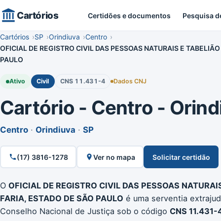
Cartórios
Certidões e documentos
Pesquisa d
Cartórios
SP
Orindiuva
Centro
OFICIAL DE REGISTRO CIVIL DAS PESSOAS NATURAIS E TABELIÃ
PAULO
Ativo
Civil
CNS 11.431-4
Dados CNJ
Cartório - Centro - Orindi
Centro
·
Orindiuva
·
SP
(17) 3816-1278
Ver no mapa
Solicitar certidão
O
OFICIAL DE REGISTRO CIVIL DAS PESSOAS NATURAI
FARIA, ESTADO DE SÃO PAULO
é uma serventia extrajudi
Conselho Nacional de Justiça sob o código
CNS 11.431-