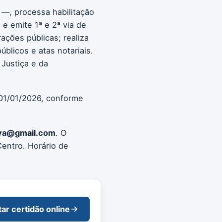
 —, processa habilitação
e emite 1ª e 2ª via de
rações públicas; realiza
blicos e atas notariais.
Justiça e da
 01/01/2026, conforme
iuva@gmail.com
. O
entro. Horário de
tar certidão online