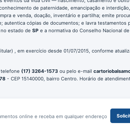
os eventos da vida civil — nascimento, casamento e óbito
conhecimento de paternidade, emancipação e interdição, 
compra e venda, doação, inventário e partilha; emite procu
 autentica cópias de documentos; e lavra testamentos pú
 no estado de
SP
e a normativa do Conselho Nacional de 
itular) , em exercício desde 01/07/2015, conforme atuali
 telefone
(17) 3264-1573
ou pelo e-mail
cartoriobalsa
278
- CEP 15140000, bairro Centro. Horário de atendimen
Solici
documentos online e receba em qualquer endereço