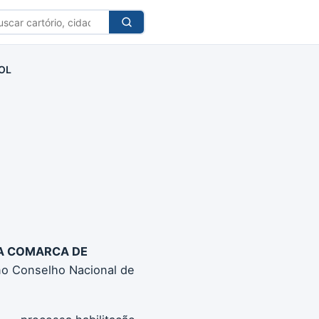
car
tório
OL
DA COMARCA DE
no Conselho Nacional de