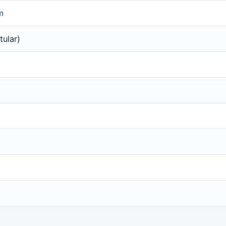
m
tular)