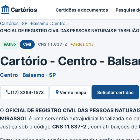
Cartórios
Certidões e documentos
Pesquisa d
Cartórios
SP
Balsamo
Centro
OFICIAL DE REGISTRO CIVIL DAS PESSOAS NATURAIS E TABELI
Ativo
Civil
CNS 11.837-2
Dados CNJ
Cartório - Centro - Balsa
Centro
·
Balsamo
·
SP
(17) 3264-1573
Ver no mapa
Solicitar certidão
O
OFICIAL DE REGISTRO CIVIL DAS PESSOAS NATURA
MIRASSOL
é uma serventia extrajudicial localizada no ba
Justiça sob o código
CNS 11.837-2
, com atribuições de