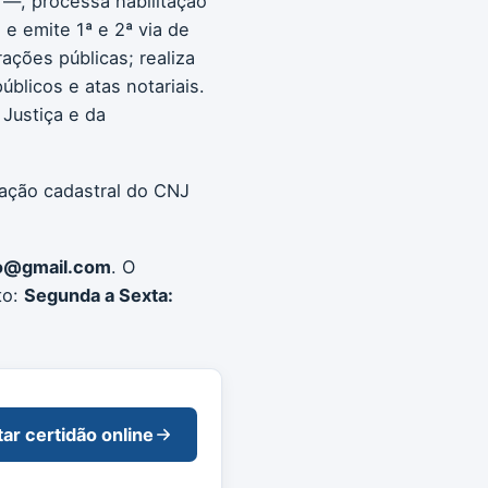
 —, processa habilitação
e emite 1ª e 2ª via de
rações públicas; realiza
blicos e atas notariais.
Justiça e da
zação cadastral do CNJ
mo@gmail.com
. O
to:
Segunda a Sexta:
tar certidão online