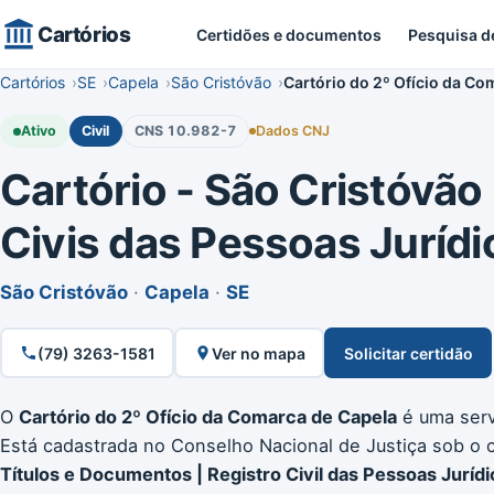
Cartórios
Certidões e documentos
Pesquisa d
Cartórios
SE
Capela
São Cristóvão
Cartório do 2º Ofício da Co
Ativo
Civil
CNS 10.982-7
Dados CNJ
Cartório - São Cristóvão -
Civis das Pessoas Jurídi
São Cristóvão
·
Capela
·
SE
(79) 3263-1581
Ver no mapa
Solicitar certidão
O
Cartório do 2º Ofício da Comarca de Capela
é uma serve
Está cadastrada no Conselho Nacional de Justiça sob o
Títulos e Documentos | Registro Civil das Pessoas Jurídi