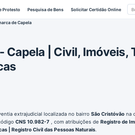
Bus
e Protesto
Pesquisa de Bens
Solicitar Certidão Online
car
marca de Capela
 Capela | Civil, Imóveis, 
cas
ntia extrajudicial localizada no bairro
São Cristóvão
na 
 código
CNS 10.982-7
, com atribuições de
Registro de Im
cas | Registro Civil das Pessoas Naturais
.