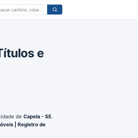
car
tório
Títulos e
cidade de
Capela - SE
.
óveis | Registro de