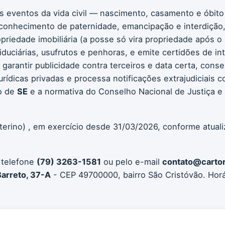
os eventos da vida civil — nascimento, casamento e óbito
conhecimento de paternidade, emancipação e interdição, 
ropriedade imobiliária (a posse só vira propriedade após o
iduciárias, usufrutos e penhoras, e emite certidões de int
 garantir publicidade contra terceiros e data certa, con
jurídicas privadas e processa notificações extrajudiciais 
o de
SE
e a normativa do Conselho Nacional de Justiça e
terino) , em exercício desde 31/03/2026, conforme atual
 telefone
(79) 3263-1581
ou pelo e-mail
contato@cartor
Barreto, 37-A
- CEP 49700000, bairro São Cristóvão. Hor