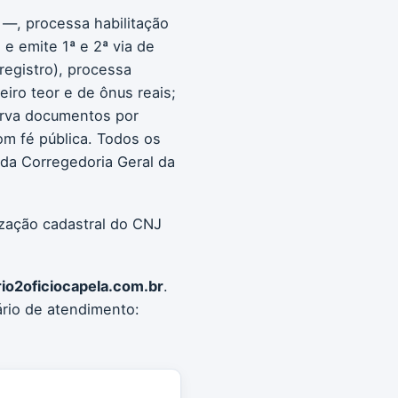
 —, processa habilitação
e emite 1ª e 2ª via de
 registro), processa
eiro teor e de ônus reais;
serva documentos por
com fé pública. Todos os
 da Corregedoria Geral da
ização cadastral do CNJ
io2oficiocapela.com.br
.
ário de atendimento: