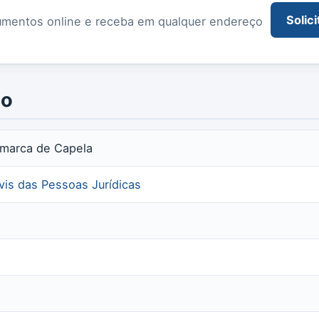
Solici
documentos online e receba em qualquer endereço
io
omarca de Capela
ivis das Pessoas Jurídicas