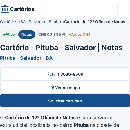
Cartórios
Cartórios
BA
Salvador
Pituba
Cartório do 12º Ofício de Notas
Ativo
Notas
CNS 00.835-9
Dados CNJ
Cartório - Pituba - Salvador | Notas
Pituba
·
Salvador
·
BA
(71) 3036-8509
Ver no mapa
Solicitar certidão
O
Cartório do 12º Ofício de Notas
é uma serventia
extrajudicial localizada no bairro
Pituba
na cidade de