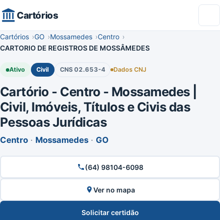
Cartórios
Cartórios
GO
Mossamedes
Centro
CARTORIO DE REGISTROS DE MOSSÂMEDES
Ativo
Civil
CNS 02.653-4
Dados CNJ
Cartório - Centro - Mossamedes |
Civil, Imóveis, Títulos e Civis das
Pessoas Jurídicas
Centro
·
Mossamedes
·
GO
(64) 98104-6098
Ver no mapa
Solicitar certidão