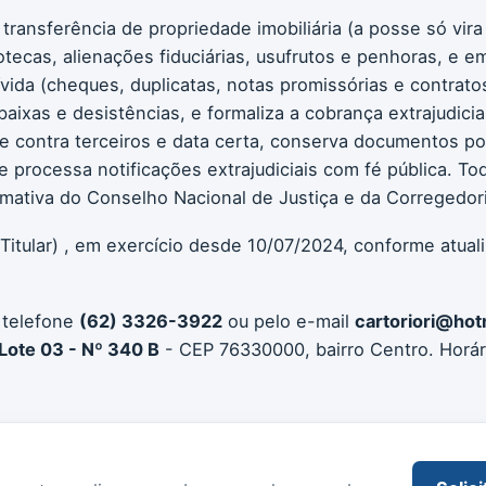
 transferência de propriedade imobiliária (a posse só vir
otecas, alienações fiduciárias, usufrutos e penhoras, e em
ívida (cheques, duplicatas, notas promissórias e contrato
aixas e desistências, e formaliza a cobrança extrajudicial
e contra terceiros e data certa, conserva documentos por 
s e processa notificações extrajudiciais com fé pública. 
mativa do Conselho Nacional de Justiça e da Corregedoria
Titular) , em exercício desde 10/07/2024, conforme atual
 telefone
(62) 3326-3922
ou pelo e-mail
cartoriori@hot
Lote 03 - Nº 340 B
- CEP 76330000, bairro Centro. Horár