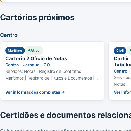
Cartórios próximos
Centro
Ativo
Marítimo
Civil
Cartorio 2 Ofício de Notas
Cartóri
Tabeli
Centro
·
Jaragua
·
GO
Centro
·
Serviços: Notas | Registro de Contratos
Serviços:
Marítimos | Registro de Títulos e Documentos |
Notas
Registro Civil das Pessoas Jurídicas
Ver informações completas →
Ver inf
Certidões e documentos relacion
Guias práticos sobre certidões e procedimentos cartorá