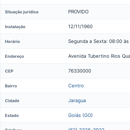
PROVIDO
Situação jurídica
12/11/1960
Instalação
Segunda a Sexta: 08:00 às
Horário
Avenida Tubertino Rios Qu
Endereço
76330000
CEP
Centro
Bairro
Jaragua
Cidade
Goiás (GO)
Estado
(62) 3326-3922