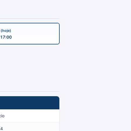
a
(hoje)
17:00
cio
14