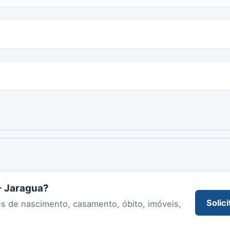
 - Jaragua?
Solici
es de nascimento, casamento, óbito, imóveis,