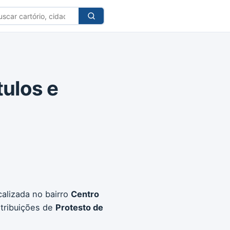
car
tório
tulos e
calizada no bairro
Centro
tribuições de
Protesto de