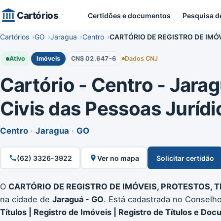
Cartórios
Certidões e documentos
Pesquisa d
Cartórios
GO
Jaragua
Centro
CARTÓRIO DE REGISTRO DE IMÓ
Ativo
Imóveis
CNS 02.647-6
Dados CNJ
Cartório - Centro - Jarag
Civis das Pessoas Jurídi
Centro
·
Jaragua
·
GO
(62) 3326-3922
Ver no mapa
Solicitar certidão
O
CARTÓRIO DE REGISTRO DE IMÓVEIS, PROTESTOS,
na cidade de
Jaraguá - GO
. Está cadastrada no Conselh
Títulos | Registro de Imóveis | Registro de Títulos e Doc