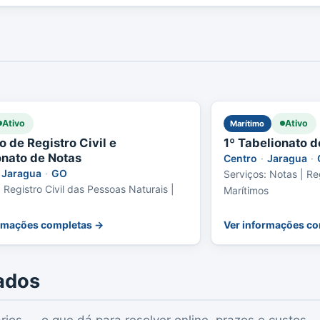
Ativo
Ativo
Marítimo
o de Registro Civil e
1º Tabelionato 
onato de Notas
Centro
·
Jaragua
·
Jaragua
·
GO
Serviços: Notas | Re
 Registro Civil das Pessoas Naturais |
Marítimos
ormações completas →
Ver informações c
ados
rios — o que dá para resolver online, prazos e custos.