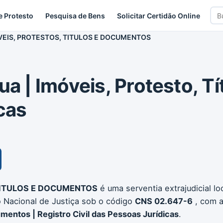
Bus
e Protesto
Pesquisa de Bens
Solicitar Certidão Online
car
VEIS, PROTESTOS, TITULOS E DOCUMENTOS
ua | Imóveis, Protesto, Tí
cas
 TITULOS E DOCUMENTOS
é uma serventia extrajudicial lo
o Nacional de Justiça sob o código
CNS 02.647-6
, com a
umentos | Registro Civil das Pessoas Jurídicas
.