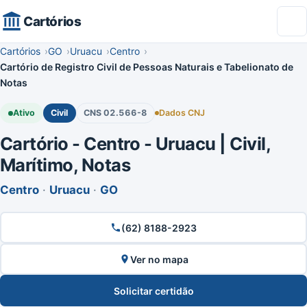
Cartórios
Cartórios
GO
Uruacu
Centro
Cartório de Registro Civil de Pessoas Naturais e Tabelionato de
Notas
Ativo
Civil
CNS 02.566-8
Dados CNJ
Cartório - Centro - Uruacu | Civil,
Marítimo, Notas
Centro
·
Uruacu
·
GO
(62) 8188-2923
Ver no mapa
Solicitar certidão