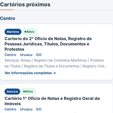
Cartórios próximos
Centro
Ativo
Marítimo
Cartorio do 2º Ofício de Notas, Registro de
Pessoas Jurídicas, Títulos, Documentos e
Protestos
Centro
·
Uruacu
·
GO
Serviços: Notas | Registro de Contratos Marítimos | Protesto
de Títulos | Registro de Títulos e Documentos | Registro Civil
das Pessoas Jurídicas
Ver informações completas →
Ativo
Imóveis
Cartório 1º Ofício de Notas e Registro Geral de
Imóveis
Centro
·
Uruacu
·
GO