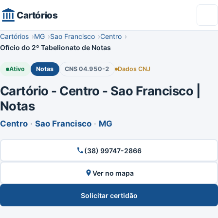
Cartórios
Cartórios
MG
Sao Francisco
Centro
Ofício do 2º Tabelionato de Notas
Ativo
Notas
CNS 04.950-2
Dados CNJ
Cartório - Centro - Sao Francisco |
Notas
Centro
·
Sao Francisco
·
MG
(38) 99747-2866
Ver no mapa
Solicitar certidão