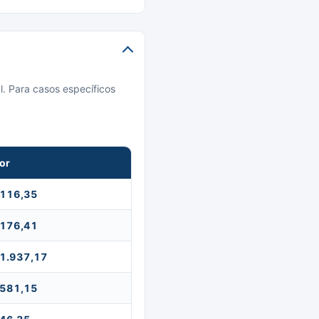
l. Para casos específicos
or
 116,35
 176,41
 1.937,17
 581,15