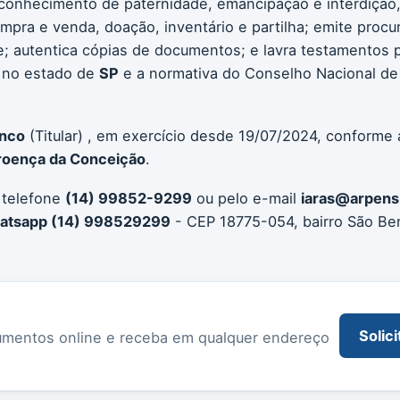
conhecimento de paternidade, emancipação e interdição, 
compra e venda, doação, inventário e partilha; emite procu
 autentica cópias de documentos; e lavra testamentos pú
 no estado de
SP
e a normativa do Conselho Nacional de 
anco
(Titular) , em exercício desde 19/07/2024, conforme 
Proença da Conceição
.
 telefone
(14) 99852-9299
ou pelo e-mail
iaras@arpens
Whatsapp (14) 998529299
- CEP 18775-054, bairro São Ben
Solici
documentos online e receba em qualquer endereço