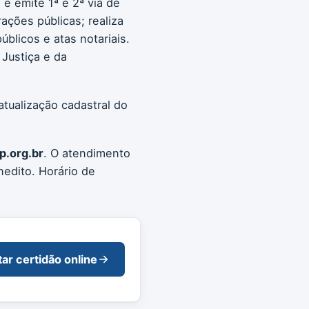
e emite 1ª e 2ª via de
rações públicas; realiza
blicos e atas notariais.
Justiça e da
atualização cadastral do
p.org.br
. O atendimento
edito. Horário de
tar certidão online