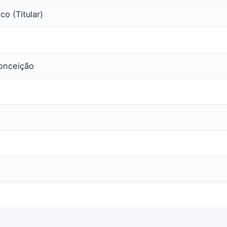
o (Titular)
onceição