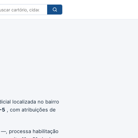
car
tório
cial localizada no bairro
-5
, com atribuições de
 —, processa habilitação