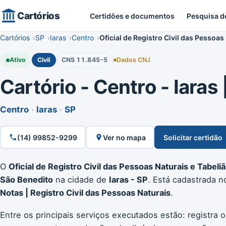
Cartórios
Certidões e documentos
Pesquisa d
Cartórios
SP
Iaras
Centro
Oficial de Registro Civil das Pessoas
Ativo
Civil
CNS 11.845-5
Dados CNJ
Cartório - Centro - Iaras 
Centro
·
Iaras
·
SP
(14) 99852-9299
Ver no mapa
Solicitar certidão
O
Oficial de Registro Civil das Pessoas Naturais e Tabeli
São Benedito
na cidade de
Iaras - SP
. Está cadastrada 
Notas | Registro Civil das Pessoas Naturais
.
Entre os principais serviços executados estão: registra 