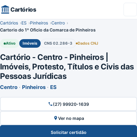
Cartórios
Cartórios
ES
Pinheiros
Centro
Cartorio do 1º Oficio da Comarca de Pinheiros
Ativo
Imóveis
CNS 02.286-3
Dados CNJ
Cartório - Centro - Pinheiros |
Imóveis, Protesto, Títulos e Civis das
Pessoas Jurídicas
Centro
·
Pinheiros
·
ES
(27) 99920-1639
Ver no mapa
Solicitar certidão