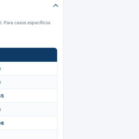
l. Para casos específicos
6
8
85
8
98