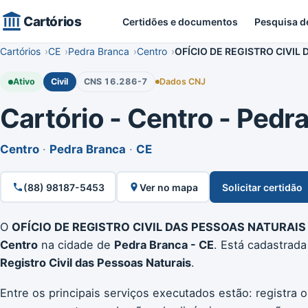
Cartórios
Certidões e documentos
Pesquisa d
Cartórios
CE
Pedra Branca
Centro
OFÍCIO DE REGISTRO CIVIL
Ativo
Civil
CNS 16.286-7
Dados CNJ
Cartório - Centro - Pedra
Centro
·
Pedra Branca
·
CE
(88) 98187-5453
Ver no mapa
Solicitar certidão
O
OFÍCIO DE REGISTRO CIVIL DAS PESSOAS NATURAIS
Centro
na cidade de
Pedra Branca - CE
. Está cadastrad
Registro Civil das Pessoas Naturais
.
Entre os principais serviços executados estão: registra 