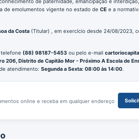
conhecimento de paternidade, emancipação e interdição, 
bela de emolumentos vigente no estado de
CE
e a normativ
soa da Costa
(Titular) , em exercício desde 24/08/2023, 
 telefone
(88) 98187-5453
ou pelo e-mail
cartoriocapi
o 206, Distrito de Capitão Mor - Próximo A Escola de E
 de atendimento:
Segunda a Sexta: 08:00 às 14:00
.
Solici
documentos online e receba em qualquer endereço
io