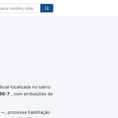
car
tório
cial localizada no bairro
86-7
, com atribuições de
 —, processa habilitação