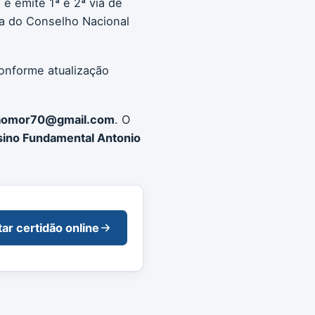
e emite 1ª e 2ª via de
a do Conselho Nacional
conforme atualização
taomor70@gmail.com
. O
nsino Fundamental Antonio
tar certidão online