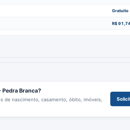
Gratuito
R$ 91,7
 - Pedra Branca?
Solici
es de nascimento, casamento, óbito, imóveis,