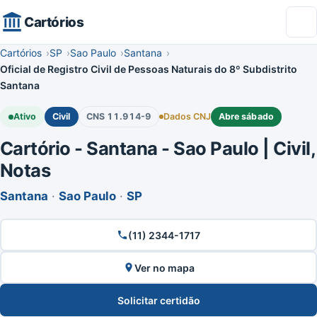
Cartórios
Cartórios
SP
Sao Paulo
Santana
Oficial de Registro Civil de Pessoas Naturais do 8º Subdistrito
Santana
Ativo
Civil
CNS 11.914-9
Dados CNJ
Abre sábado
Cartório - Santana - Sao Paulo | Civil,
Notas
Santana
·
Sao Paulo
·
SP
(11) 2344-1717
Ver no mapa
Solicitar certidão