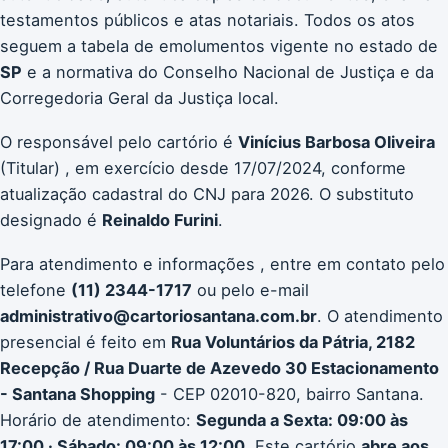
testamentos públicos e atas notariais. Todos os atos
seguem a tabela de emolumentos vigente no estado de
SP
e a normativa do Conselho Nacional de Justiça e da
Corregedoria Geral da Justiça local.
O responsável pelo cartório é
Vinícius Barbosa Oliveira
(Titular) , em exercício desde 17/07/2024, conforme
atualização cadastral do CNJ para 2026. O substituto
designado é
Reinaldo Furini
.
Para atendimento e informações , entre em contato pelo
telefone
(11) 2344-1717
ou pelo e-mail
administrativo@cartoriosantana.com.br
. O atendimento
presencial é feito em
Rua Voluntários da Pátria, 2182
Recepção / Rua Duarte de Azevedo 30 Estacionamento
- Santana Shopping
- CEP 02010-820, bairro Santana.
Horário de atendimento:
Segunda a Sexta: 09:00 às
17:00 · Sábado: 09:00 às 12:00
. Este cartório
abre aos