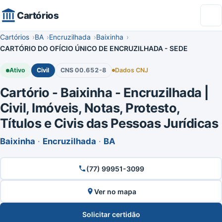
Cartórios
Cartórios
BA
Encruzilhada
Baixinha
CARTÓRIO DO OFÍCIO ÚNICO DE ENCRUZILHADA - SEDE
Ativo
Civil
CNS 00.652-8
Dados CNJ
Cartório - Baixinha - Encruzilhada |
Civil, Imóveis, Notas, Protesto,
Títulos e Civis das Pessoas Jurídicas
Baixinha
·
Encruzilhada
·
BA
(77) 99951-3099
Ver no mapa
Solicitar certidão