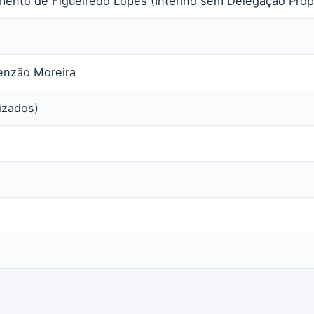
mento de Figueiredo Lopes (Interino sem Delegação Próp
enzão Moreira
rizados)