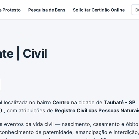
Bus
e Protesto
Pesquisa de Bens
Solicitar Certidão Online
car
e | Civil
l localizada no bairro
Centro
na cidade de
Taubaté - SP
.
0
, com atribuições de
Registro Civil das Pessoas Naturai
os eventos da vida civil — nascimento, casamento e óbito
conhecimento de paternidade, emancipação e interdição, 