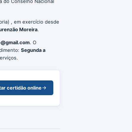
a do Conselho Nacional
ria) , em exercício desde
urenzão Moreira
.
tte@gmail.com
. O
ndimento:
Segunda a
erviços.
tar certidão online