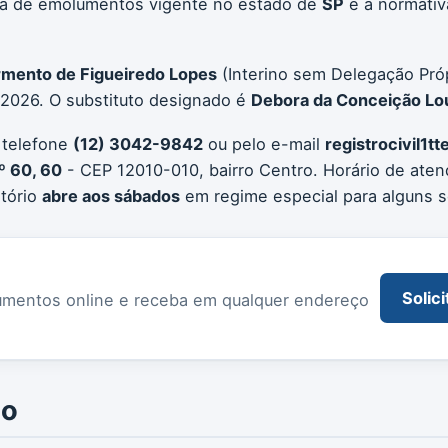
bela de emolumentos vigente no estado de
SP
e a normativ
rmento de Figueiredo Lopes
(Interino sem Delegação Próp
 2026. O substituto designado é
Debora da Conceição Lo
 telefone
(12) 3042-9842
ou pelo e-mail
registrocivil1
º 60, 60
- CEP 12010-010, bairro Centro. Horário de ate
rtório
abre aos sábados
em regime especial para alguns s
Solici
documentos online e receba em qualquer endereço
io