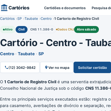
Cartórios
Certidões e documentos
Pesquisa d
Cartórios
SP
Taubate
Centro
1 Cartorio de Registro Civil
Ativo
Civil
CNS 11.386-0
Dados CNJ
Abre sábado
Cartório - Centro - Taubat
Centro
·
Taubate
·
SP
(12) 3042-9842
Ver no mapa
Solicitar certidão
O
1 Cartorio de Registro Civil
é uma serventia extrajudicia
Conselho Nacional de Justiça sob o código
CNS 11.386-
Entre os principais serviços executados estão: registra 
para casamento, averbações de divórcio e separação, re