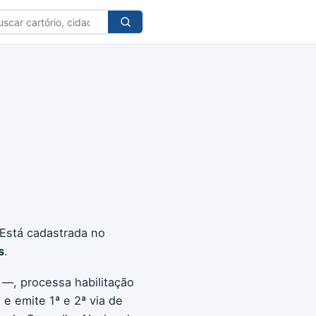
car
tório
 Está cadastrada no
s
.
 —, processa habilitação
e emite 1ª e 2ª via de