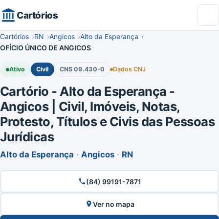
Cartórios
Cartórios
RN
Angicos
Alto da Esperança
OFÍCIO ÚNICO DE ANGICOS
Ativo
Civil
CNS 09.430-0
Dados CNJ
Cartório - Alto da Esperança -
Angicos | Civil, Imóveis, Notas,
Protesto, Títulos e Civis das Pessoas
Jurídicas
Alto da Esperança
·
Angicos
·
RN
(84) 99191-7871
Ver no mapa