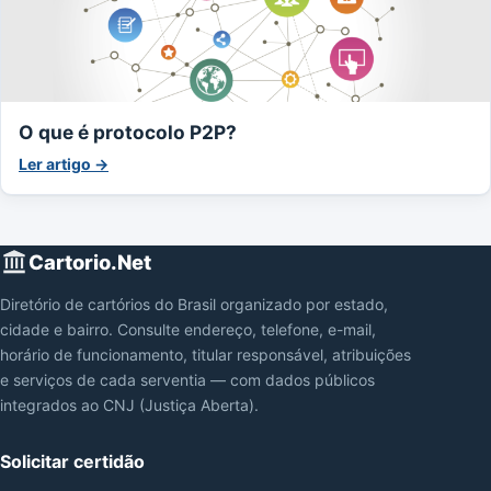
O que é protocolo P2P?
Ler artigo →
Cartorio.Net
Diretório de cartórios do Brasil organizado por estado,
cidade e bairro. Consulte endereço, telefone, e-mail,
horário de funcionamento, titular responsável, atribuições
e serviços de cada serventia — com dados públicos
integrados ao CNJ (Justiça Aberta).
Solicitar certidão